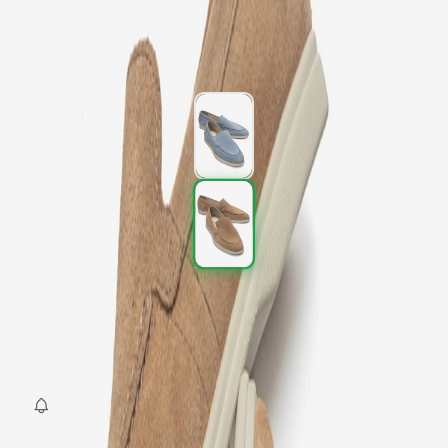
3.297 TL
5.495 TL
%
40
3.297 TL
5.495 TL
%
40
Renk (2)
Beden
:
36
37
38
39
40
SEPETE EKLE