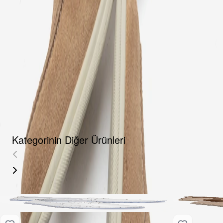
Fırsat Kombini Componenti Buraya Gelecek
ÜRÜN HAKKINDA
TAKSIT SEÇENEKLERI
YORUMLAR
AKSESUARLAR
Kategorinin Diğer Ürünleri