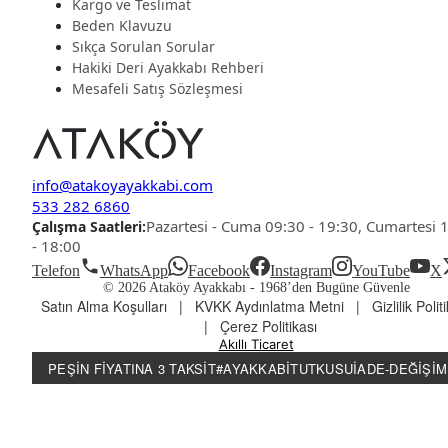
Kargo ve Teslimat
Beden Klavuzu
Sıkça Sorulan Sorular
Hakiki Deri Ayakkabı Rehberi
Mesafeli Satış Sözleşmesi
info@atakoyayakkabi.com
533 282 6860
Pazartesi - Cuma 09:30 - 19:30, Cumartesi 
Çalışma Saatleri:
- 18:00
Telefon
WhatsApp
Facebook
Instagram
YouTube
X
© 2026 Ataköy Ayakkabı -
1968’den Bugüne Güvenle
Satın Alma Koşulları
|
KVKK Aydınlatma Metni
|
Gizlilik Polit
|
Çerez Politikası
Akıllı Ticaret
PEŞIN FIYATINA 3 TAKSIT
#AYAKKABITUTKUSU
İADE-DEĞIŞIM