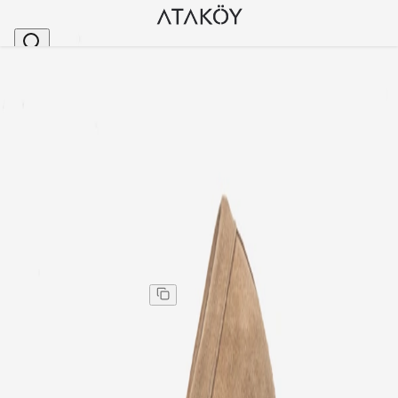
Ana Sayfa
>
Kadın
>
Günlük Ayakkabı
>
Kadın Hakiki Deri Loafer Ayakkabı Ten Süet
Stok Kodu
:
PNC1614-681
Kadın Hakiki Deri Loafer Ayakkabı Ten Süet
Kadın Hakiki Deri Loafer Ayakkabı Ten Süet
Kargo
:
Aynı gün kargo