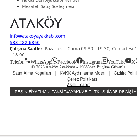
Mesafeli Satış Sözleşmesi
info@atakoyayakkabi.com
533 282 6860
Pazartesi - Cuma 09:30 - 19:30, Cumartesi 
Çalışma Saatleri:
- 18:00
Telefon
WhatsApp
Facebook
Instagram
YouTube
X
© 2026 Ataköy Ayakkabı -
1968’den Bugüne Güvenle
Satın Alma Koşulları
|
KVKK Aydınlatma Metni
|
Gizlilik Polit
|
Çerez Politikası
Akıllı Ticaret
PEŞIN FIYATINA 3 TAKSIT
#AYAKKABITUTKUSU
İADE-DEĞIŞIM