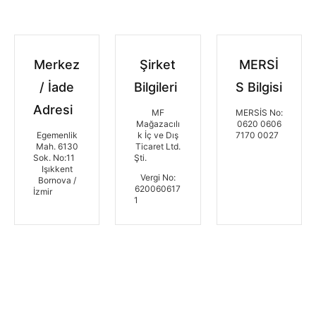
Merkez
Şirket
MERSİ
/ İade
Bilgileri
S Bilgisi
Adresi
MF
MERSİS No:
Mağazacılı
0620 0606
Egemenlik
k İç ve Dış
7170 0027
Mah. 6130
Ticaret Ltd.
Sok. No:11
Şti.
Işıkkent
Vergi No:
Bornova /
620060617
İzmir
1