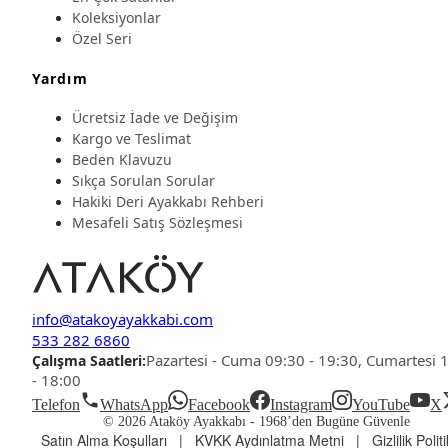
Koleksiyonlar
Özel Seri
Yardım
Ücretsiz İade ve Değişim
Kargo ve Teslimat
Beden Klavuzu
Sıkça Sorulan Sorular
Hakiki Deri Ayakkabı Rehberi
Mesafeli Satış Sözleşmesi
info@atakoyayakkabi.com
533 282 6860
Pazartesi - Cuma 09:30 - 19:30, Cumartesi 
Çalışma Saatleri:
- 18:00
Telefon
WhatsApp
Facebook
Instagram
YouTube
X
© 2026 Ataköy Ayakkabı -
1968’den Bugüne Güvenle
Satın Alma Koşulları
|
KVKK Aydınlatma Metni
|
Gizlilik Polit