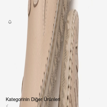
36
37
38
39
40
SEPETE EKLE
Fırsat Kombini Componenti Buraya Gelecek
ÜRÜN HAKKINDA
TAKSIT SEÇENEKLERI
YORUMLAR
AKSESUARLAR
Kategorinin Diğer Ürünleri