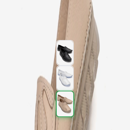
Kargo
:
Aynı gün kargo
2.097,00 TL
3.495,00 TL
%
40
2.097,00 TL
3.495,00 TL
%
40
Renk (3)
Beden
: