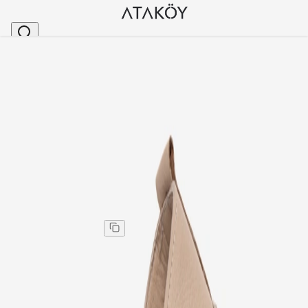
Ana Sayfa
>
Kadın
>
Günlük Ayakkabı
>
Kadın Hakiki Deri El Saracı Dikişli Rahat Ayakkabı 
Stok Kodu
:
KYL698-41
Kadın Hakiki Deri El Saracı Dikişli Rahat Ayakkabı
Ayakkabı Bej
Kadın Hakiki Deri El Saracı Dikişli Rahat Ayakkabı
Ayakkabı Bej