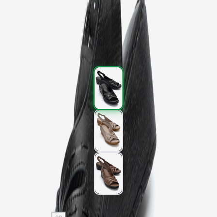
Kargo
:
Aynı gün kargo
1.977,00 TL
3.295,00 TL
%
40
1.977,00 TL
3.295,00 TL
%
40
Renk (3)
Beden
: