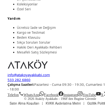
Koleksiyonlar
Özel Seri
Yardım
Ücretsiz İade ve Değişim
Kargo ve Teslimat
Beden Klavuzu
Sıkça Sorulan Sorular
Hakiki Deri Ayakkabı Rehberi
Mesafeli Satış Sözleşmesi
info@atakoyayakkabi.com
533 282 6860
Pazartesi - Cuma 09:30 - 19:30, Cumartesi 
Çalışma Saatleri:
- 18:00
Telefon
WhatsApp
Facebook
Instagram
YouTube
X
© 2026 Ataköy Ayakkabı -
1968’den Bugüne Güvenle
Satın Alma Koşulları
|
KVKK Aydınlatma Metni
|
Gizlilik Polit