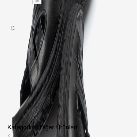
36
37
38
39
40
SEPETE EKLE
Fırsat Kombini Componenti Buraya Gelecek
ÜRÜN HAKKINDA
TAKSIT SEÇENEKLERI
YORUMLAR
AKSESUARLAR
Kategorinin Diğer Ürünleri