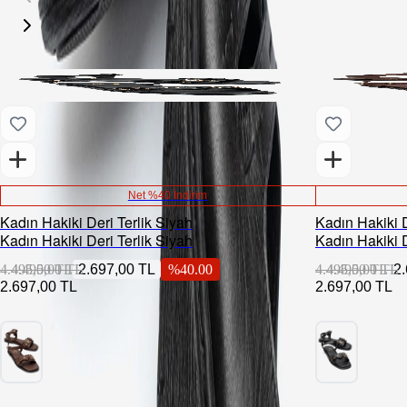
Net %40 İndirim
Kadın Hakiki Deri Terlik Siyah
Kadın Hakiki 
Kadın Hakiki Deri Terlik Siyah
Kadın Hakiki 
4.495,00 TL
4.495,00 TL
2.697,00 TL
%
40.00
4.495,00 TL
4.495,00 TL
2
2.697,00 TL
2.697,00 TL