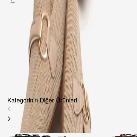
Fırsat Kombini Componenti Buraya Gelecek
ÜRÜN HAKKINDA
TAKSIT SEÇENEKLERI
YORUMLAR
AKSESUARLAR
Kategorinin Diğer Ürünleri