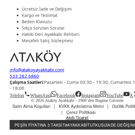
Ücretsiz İade ve Değişim
Kargo ve Teslimat
Beden Klavuzu
Sıkça Sorulan Sorular
Hakiki Deri Ayakkabı Rehberi
Mesafeli Satış Sözleşmesi
info@atakoyayakkabi.com
533 282 6860
Pazartesi - Cuma 09:30 - 19:30, Cumartesi 
Çalışma Saatleri:
- 18:00
Telefon
WhatsApp
Facebook
Instagram
YouTube
X
© 2026 Ataköy Ayakkabı -
1968’den Bugüne Güvenle
Satın Alma Koşulları
|
KVKK Aydınlatma Metni
|
Gizlilik Polit
|
Çerez Politikası
Akıllı Ticaret
PEŞIN FIYATINA 3 TAKSIT
#AYAKKABITUTKUSU
İADE-DEĞIŞIM