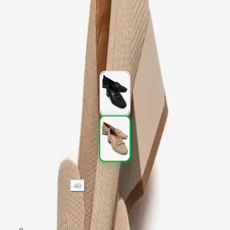
Kargo
:
Aynı gün kargo
2.097,00 TL
3.495,00 TL
%
40
2.097,00 TL
3.495,00 TL
%
40
Renk (2)
Beden
:
36
37
38
39
40
SEPETE EKLE