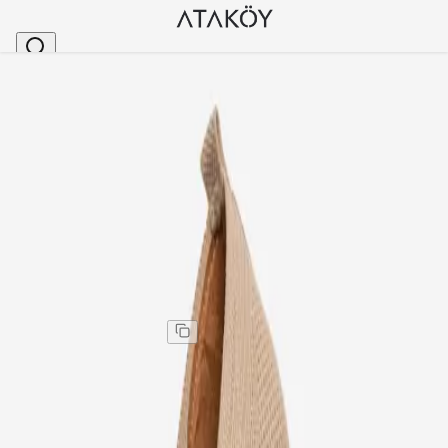
Ana Sayfa
>
Kadın
>
Topuklu Ayakkabı
>
Kadın Triko Toka Detaylı Alçak Topuklu Ayakkabı Be
Stok Kodu
:
WL1069-1327
Kadın Triko Toka Detaylı Alçak Topuklu Ayakkabı Bej
Triko
Kadın Triko Toka Detaylı Alçak Topuklu Ayakkabı Bej
Triko