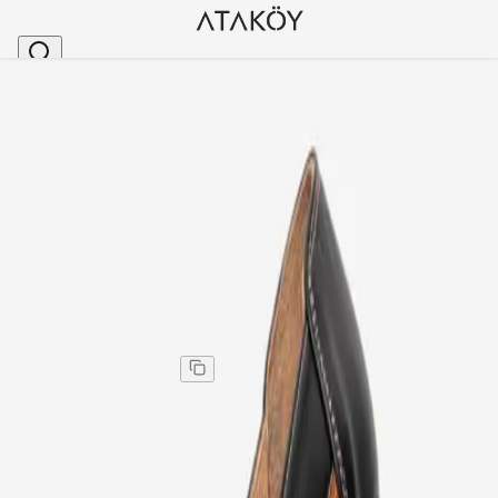
Ana Sayfa
>
Kadın
>
Günlük Ayakkabı
>
Kadın Hakiki Deri Lastikli Rahat Günlük Ayakkabı S
Stok Kodu
:
NHR134-292
Kadın Hakiki Deri Lastikli Rahat Günlük Ayakkabı
Siyah Taba
Kadın Hakiki Deri Lastikli Rahat Günlük Ayakkabı
Siyah Taba