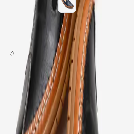
Beden
:
36
37
38
39
40
SEPETE EKLE
Fırsat Kombini Componenti Buraya Gelecek
ÜRÜN HAKKINDA
TAKSIT SEÇENEKLERI
YORUMLAR
AKSESUARLAR