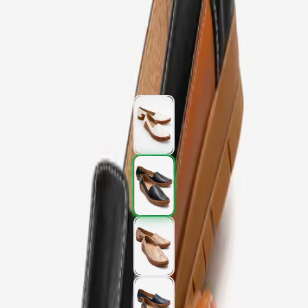
Kargo
:
Aynı gün kargo
2.277,00 TL
3.795,00 TL
%
40
2.277,00 TL
3.795,00 TL
%
40
Renk (4)