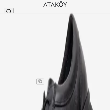
Ana Sayfa
>
Kadın
>
Günlük Ayakkabı
>
Kadın Hakiki Deri Günlük Farmuarlı Dolgu Topuklu
Stok Kodu
:
NHR311-1
Kadın Hakiki Deri Günlük Farmuarlı Dolgu Topuklu
Günlük Ayakkabı Siyah
Kadın Hakiki Deri Günlük Farmuarlı Dolgu Topuklu
Günlük Ayakkabı Siyah