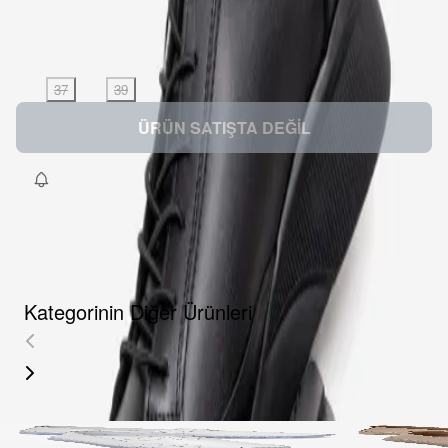
Kargo
:
Aynı gün kargo
Bu ürün şu anda satışta değil
Beden
:
36
37
38
39
40
ÜRÜN SATIŞTA DEĞİL
Kategorinin Diğer Ürünleri