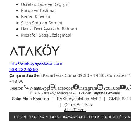
Ücretsiz İade ve Değişim
Kargo ve Teslimat
Beden Klavuzu
Sıkça Sorulan Sorular
Hakiki Deri Ayakkabı Rehberi
Mesafeli Satış Sözleşmesi
info@atakoyayakkabi.com
533 282 6860
Pazartesi - Cuma 09:30 - 19:30, Cumartesi 
Çalışma Saatleri:
- 18:00
Telefon
WhatsApp
Facebook
Instagram
YouTube
X
© 2026 Ataköy Ayakkabı -
1968’den Bugüne Güvenle
Satın Alma Koşulları
|
KVKK Aydınlatma Metni
|
Gizlilik Polit
|
Çerez Politikası
Akıllı Ticaret
PEŞIN FIYATINA 3 TAKSIT
#AYAKKABITUTKUSU
İADE-DEĞIŞIM