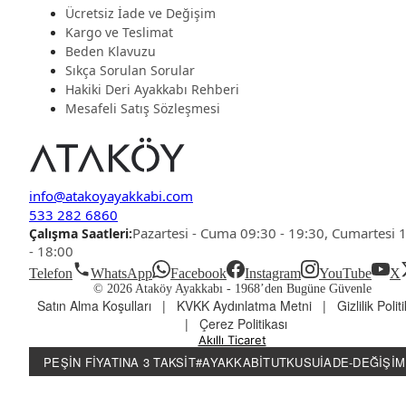
Ücretsiz İade ve Değişim
Kargo ve Teslimat
Beden Klavuzu
Sıkça Sorulan Sorular
Hakiki Deri Ayakkabı Rehberi
Mesafeli Satış Sözleşmesi
info@atakoyayakkabi.com
533 282 6860
Pazartesi - Cuma 09:30 - 19:30, Cumartesi 
Çalışma Saatleri:
- 18:00
Telefon
WhatsApp
Facebook
Instagram
YouTube
X
© 2026 Ataköy Ayakkabı -
1968’den Bugüne Güvenle
Satın Alma Koşulları
|
KVKK Aydınlatma Metni
|
Gizlilik Polit
|
Çerez Politikası
Akıllı Ticaret
PEŞIN FIYATINA 3 TAKSIT
#AYAKKABITUTKUSU
İADE-DEĞIŞIM