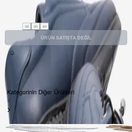
Kargo
:
Aynı gün kargo
Bu ürün şu anda satışta değil
Beden
:
36
37
38
39
40
ÜRÜN SATIŞTA DEĞİL
Kategorinin Diğer Ürünleri