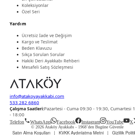
Koleksiyonlar
Özel Seri
Yardım
Ücretsiz İade ve Değişim
Kargo ve Teslimat
Beden Klavuzu
Sıkça Sorulan Sorular
Hakiki Deri Ayakkabı Rehberi
Mesafeli Satış Sözleşmesi
info@atakoyayakkabi.com
533 282 6860
Pazartesi - Cuma 09:30 - 19:30, Cumartesi 
Çalışma Saatleri:
- 18:00
Telefon
WhatsApp
Facebook
Instagram
YouTube
X
© 2026 Ataköy Ayakkabı -
1968’den Bugüne Güvenle
Satın Alma Koşulları
|
KVKK Aydınlatma Metni
|
Gizlilik Polit