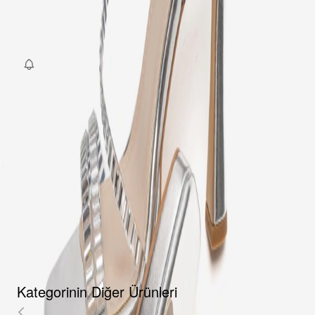
36
37
38
39
40
SEPETE EKLE
Fırsat Kombini Componenti Buraya Gelecek
ÜRÜN HAKKINDA
TAKSIT SEÇENEKLERI
YORUMLAR
AKSESUARLAR
Kategorinin Diğer Ürünleri