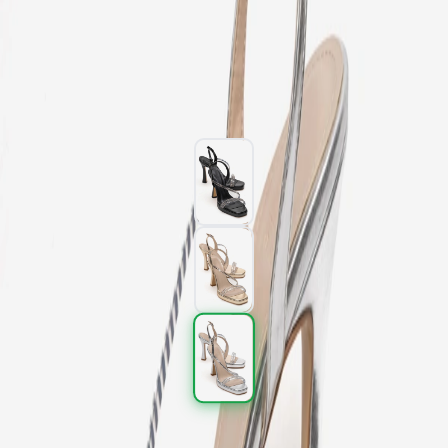
Kargo
:
Aynı gün kargo
2.577,00 TL
4.295,00 TL
%
40
2.577,00 TL
4.295,00 TL
%
40
Renk (3)
Beden
: