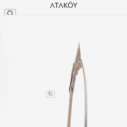
Ana Sayfa
>
Kadın
>
Topuklu Ayakkabı
>
Kadın Yüksek Platform Topuklu Taşlı Abiye Ayakk
Stok Kodu
:
MUS200-274
Kadın Yüksek Platform Topuklu Taşlı Abiye Ayakkabı
Gümüş
Kadın Yüksek Platform Topuklu Taşlı Abiye Ayakkabı
Gümüş