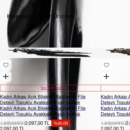
Kategorinin Diğer Ürünleri
Net %40 İndirim
Kadın Arkası Açık Bilekten Bağlamalı File
Kadın Arkası A
Detaylı Topuklu Ayakkabı Siyah Nubuk
Detaylı Topu
Kadın Arkası Açık Bilekten Bağlamalı File
Kadın Arkası A
Detaylı Topuklu Ayakkabı Siyah Nubuk
Detaylı Topu
3.495,00 TL
3.495,00 TL
2.097,00 TL
%
40.00
3.495,00 TL
3.495,00 TL
2
2.097,00 TL
2.097,00 TL