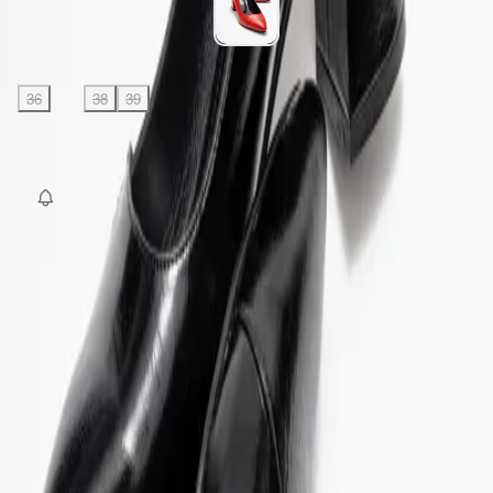
Beden
:
36
37
38
39
40
SEPETE EKLE
Fırsat Kombini Componenti Buraya Gelecek
ÜRÜN HAKKINDA
TAKSIT SEÇENEKLERI
YORUMLAR
AKSESUARLAR