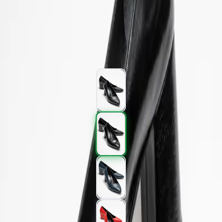
Kargo
:
Aynı gün kargo
2.097,00 TL
3.495,00 TL
%
40
2.097,00 TL
3.495,00 TL
%
40
Renk (4)