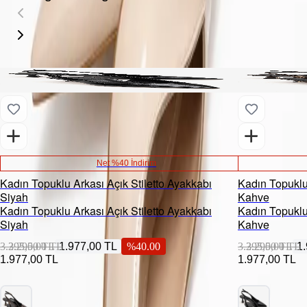
Net %40 İndirim
Kadın Topuklu Arkası Açık Stiletto Ayakkabı
Kadın Topuklu 
Siyah
Kahve
Kadın Topuklu Arkası Açık Stiletto Ayakkabı
Kadın Topuklu 
Siyah
Kahve
3.295,00 TL
3.295,00 TL
1.977,00 TL
%
40.00
3.295,00 TL
3.295,00 TL
1
1.977,00 TL
1.977,00 TL