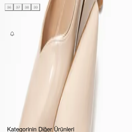
Beden
:
36
37
38
39
40
SEPETE EKLE
Fırsat Kombini Componenti Buraya Gelecek
ÜRÜN HAKKINDA
TAKSIT SEÇENEKLERI
YORUMLAR
AKSESUARLAR
Kategorinin Diğer Ürünleri