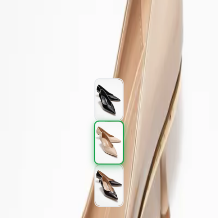
Rugan
Kargo
:
Aynı gün kargo
1.797,00 TL
2.995,00 TL
%
40
1.797,00 TL
2.995,00 TL
%
40
Renk (3)