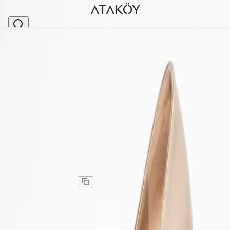
Ana Sayfa
>
Kadın
>
Topuklu Ayakkabı
>
Stiletto
>
Kadın V Kesim Alçak Stiletto Topuklu Ayakkabı Be
Stok Kodu
:
YKL552-63
Kadın V Kesim Alçak Stiletto Topuklu Ayakkabı Bej
Rugan
Kadın V Kesim Alçak Stiletto Topuklu Ayakkabı Bej