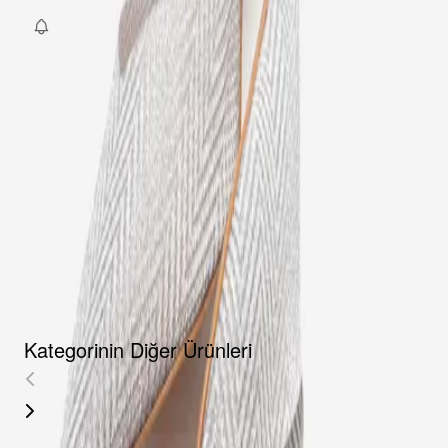
Fırsat Kombini Componenti Buraya Gelecek
ÜRÜN HAKKINDA
TAKSIT SEÇENEKLERI
YORUMLAR
AKSESUARLAR
Kategorinin Diğer Ürünleri