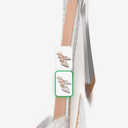
Simli
Kargo
:
Aynı gün kargo
1.677,00 TL
2.795,00 TL
%
40
1.677,00 TL
2.795,00 TL
%
40
Renk (2)
Beden
:
36
37
38
39
40
SEPETE EKLE