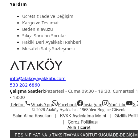
Yardım
Ücretsiz İade ve Değişim
Kargo ve Teslimat
Beden Klavuzu
Sıkça Sorulan Sorular
Hakiki Deri Ayakkabı Rehberi
Mesafeli Satış Sözleşmesi
info@atakoyayakkabi.com
533 282 6860
Pazartesi - Cuma 09:30 - 19:30, Cumartesi 
Çalışma Saatleri:
- 18:00
Telefon
WhatsApp
Facebook
Instagram
YouTube
X
© 2026 Ataköy Ayakkabı -
1968’den Bugüne Güvenle
Satın Alma Koşulları
|
KVKK Aydınlatma Metni
|
Gizlilik Polit
|
Çerez Politikası
Akıllı Ticaret
PEŞIN FIYATINA 3 TAKSIT
#AYAKKABITUTKUSU
İADE-DEĞIŞIM