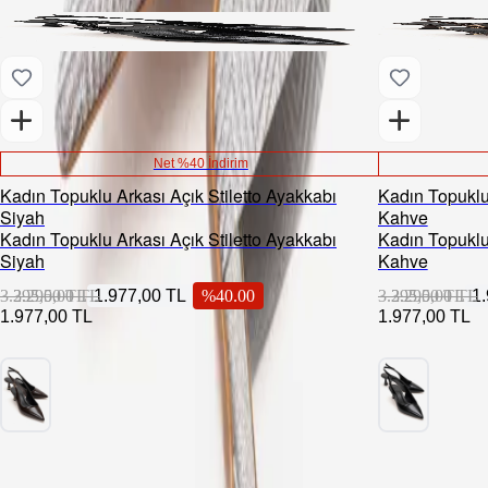
Net %40 İndirim
Kadın Topuklu Arkası Açık Stiletto Ayakkabı
Kadın Topuklu 
Siyah
Kahve
Kadın Topuklu Arkası Açık Stiletto Ayakkabı
Kadın Topuklu 
Siyah
Kahve
3.295,00 TL
3.295,00 TL
1.977,00 TL
%
40.00
3.295,00 TL
3.295,00 TL
1
1.977,00 TL
1.977,00 TL