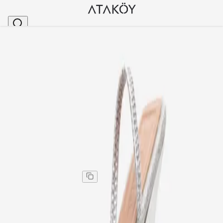
Ana Sayfa
>
Kadın
>
Topuklu Ayakkabı
>
Stiletto
>
Kadın Simli Topuklu Şeffaf Yüzlü Ayakkabı Gümüş S
Stok Kodu
:
YKL1442-308
Kadın Simli Topuklu Şeffaf Yüzlü Ayakkabı Gümüş
Simli
Kadın Simli Topuklu Şeffaf Yüzlü Ayakkabı Gümüş