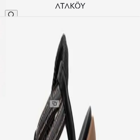
Ana Sayfa
>
Kadın
>
Sandalet
>
Kadın Taşlı Aksesuarlı Arkası Lastikli Sandalet Siya
Stok Kodu
:
GUJ24011-1
Kadın Taşlı Aksesuarlı Arkası Lastikli Sandalet Siyah
Kadın Taşlı Aksesuarlı Arkası Lastikli Sandalet Siyah
Kargo
:
Aynı gün kargo