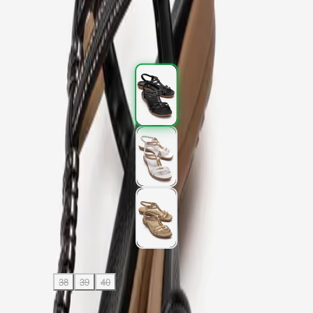
2.397,00 TL
3.995,00 TL
%
40
2.397,00 TL
3.995,00 TL
%
40
Renk (3)
Beden
:
36
37
38
39
40
41
SEPETE EKLE