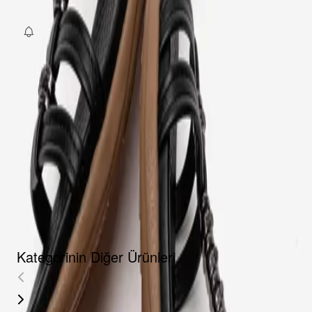
Fırsat Kombini Componenti Buraya Gelecek
ÜRÜN HAKKINDA
TAKSIT SEÇENEKLERI
YORUMLAR
AKSESUARLAR
Kategorinin Diğer Ürünleri