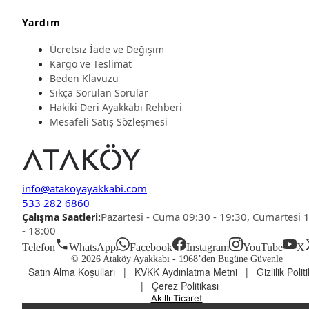
Yardım
Ücretsiz İade ve Değişim
Kargo ve Teslimat
Beden Klavuzu
Sıkça Sorulan Sorular
Hakiki Deri Ayakkabı Rehberi
Mesafeli Satış Sözleşmesi
info@atakoyayakkabi.com
533 282 6860
Pazartesi - Cuma 09:30 - 19:30, Cumartesi 
Çalışma Saatleri:
- 18:00
Telefon
WhatsApp
Facebook
Instagram
YouTube
X
© 2026 Ataköy Ayakkabı -
1968’den Bugüne Güvenle
Satın Alma Koşulları
|
KVKK Aydınlatma Metni
|
Gizlilik Polit
|
Çerez Politikası
Akıllı Ticaret