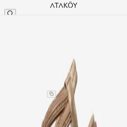
Ana Sayfa
>
Kadın
>
Sandalet
>
Kadın Taşlı Aksesuarlı Arkası Lastikli Sandalet Altın
Stok Kodu
:
GUJ24011-46
Kadın Taşlı Aksesuarlı Arkası Lastikli Sandalet Altın
Kadın Taşlı Aksesuarlı Arkası Lastikli Sandalet Altın
Kargo
:
Aynı gün kargo