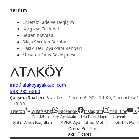
Yardım
Ücretsiz İade ve Değişim
Kargo ve Teslimat
Beden Klavuzu
Sıkça Sorulan Sorular
Hakiki Deri Ayakkabı Rehberi
Mesafeli Satış Sözleşmesi
info@atakoyayakkabi.com
533 282 6860
Pazartesi - Cuma 09:30 - 19:30, Cumartesi 
Çalışma Saatleri:
- 18:00
Telefon
WhatsApp
Facebook
Instagram
YouTube
X
© 2026 Ataköy Ayakkabı -
1968’den Bugüne Güvenle
Satın Alma Koşulları
|
KVKK Aydınlatma Metni
|
Gizlilik Polit
|
Çerez Politikası
Akıllı Ticaret