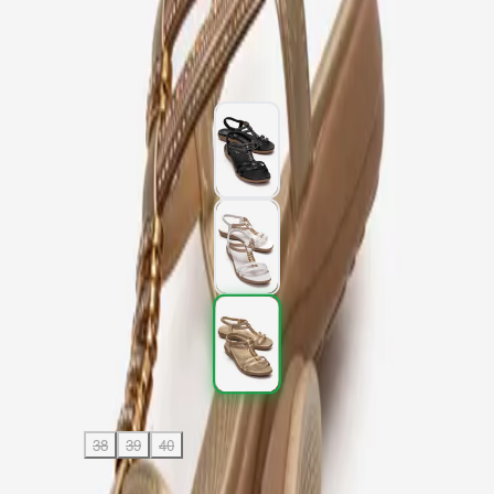
2.397,00 TL
3.995,00 TL
%
40
2.397,00 TL
3.995,00 TL
%
40
Renk (3)
Beden
:
36
37
38
39
40
41
SEPETE EKLE