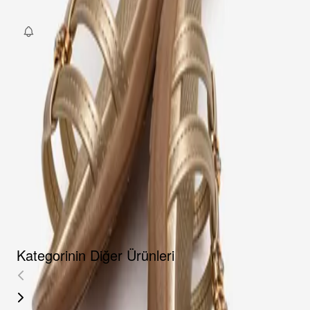
Fırsat Kombini Componenti Buraya Gelecek
ÜRÜN HAKKINDA
TAKSIT SEÇENEKLERI
YORUMLAR
AKSESUARLAR
Kategorinin Diğer Ürünleri