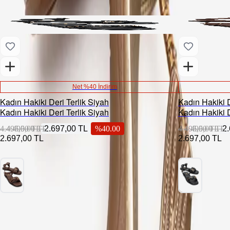
Net %40 İndirim
Kadın Hakiki Deri Terlik Siyah
Kadın Hakiki 
Kadın Hakiki Deri Terlik Siyah
Kadın Hakiki 
4.495,00 TL
4.495,00 TL
2.697,00 TL
%
40.00
4.495,00 TL
4.495,00 TL
2
2.697,00 TL
2.697,00 TL