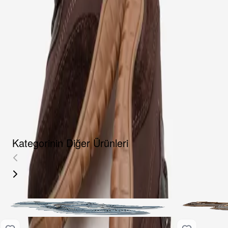
Fırsat Kombini Componenti Buraya Gelecek
ÜRÜN HAKKINDA
TAKSIT SEÇENEKLERI
YORUMLAR
AKSESUARLAR
Kategorinin Diğer Ürünleri