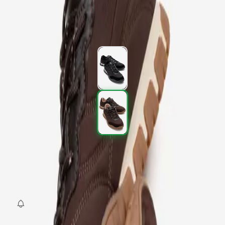
2.397,00 TL
3.995,00 TL
%
40
2.397,00 TL
3.995,00 TL
%
40
Renk (2)
Beden
:
36
37
38
39
40
SEPETE EKLE