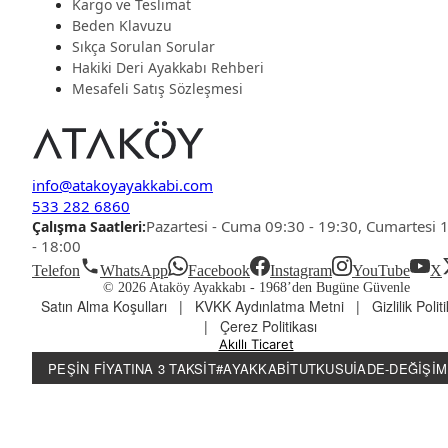
Kargo ve Teslimat
Beden Klavuzu
Sıkça Sorulan Sorular
Hakiki Deri Ayakkabı Rehberi
Mesafeli Satış Sözleşmesi
info@atakoyayakkabi.com
533 282 6860
Pazartesi - Cuma 09:30 - 19:30, Cumartesi 
Çalışma Saatleri:
- 18:00
Telefon
WhatsApp
Facebook
Instagram
YouTube
X
© 2026 Ataköy Ayakkabı -
1968’den Bugüne Güvenle
Satın Alma Koşulları
|
KVKK Aydınlatma Metni
|
Gizlilik Polit
|
Çerez Politikası
Akıllı Ticaret
PEŞIN FIYATINA 3 TAKSIT
#AYAKKABITUTKUSU
İADE-DEĞIŞIM