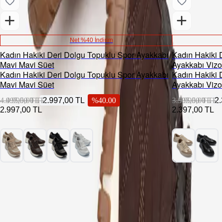
Net %40 İndirim
Kadın Hakiki Deri Dolgu Topuklu Spor Ayakkabı
Kadın Hakiki 
Mavi Mavi Süet
Ayakkabı Vizo
Kadın Hakiki Deri Dolgu Topuklu Spor Ayakkabı
Kadın Hakiki 
Mavi Mavi Süet
Ayakkabı Vizo
4.995,00 TL
4.995,00 TL
2.997,00 TL
%
40.00
3.995,00 TL
3.995,00 TL
2
2.997,00 TL
2.397,00 TL