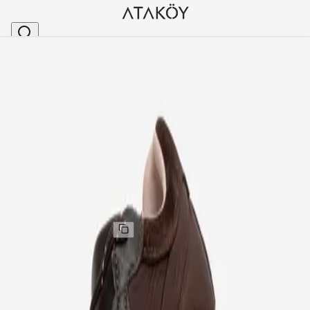
Ana Sayfa
>
Kadın
>
Spor Ayakkabı & Sneakers
>
Kadın Spor Ayakkabı Paraşüt Kahve
Stok Kodu
:
MON5157-14
Kadın Spor Ayakkabı Paraşüt Kahve
Kadın Spor Ayakkabı Paraşüt Kahve
Kargo
:
Aynı gün kargo