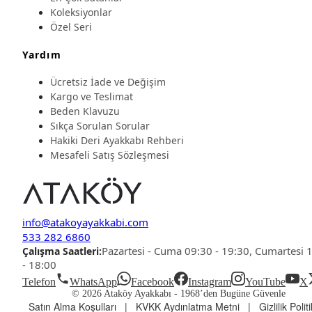
Koleksiyonlar
Özel Seri
Yardım
Ücretsiz İade ve Değişim
Kargo ve Teslimat
Beden Klavuzu
Sıkça Sorulan Sorular
Hakiki Deri Ayakkabı Rehberi
Mesafeli Satış Sözleşmesi
info@atakoyayakkabi.com
533 282 6860
Pazartesi - Cuma 09:30 - 19:30, Cumartesi 
Çalışma Saatleri:
- 18:00
Telefon
WhatsApp
Facebook
Instagram
YouTube
X
© 2026 Ataköy Ayakkabı -
1968’den Bugüne Güvenle
Satın Alma Koşulları
|
KVKK Aydınlatma Metni
|
Gizlilik Polit