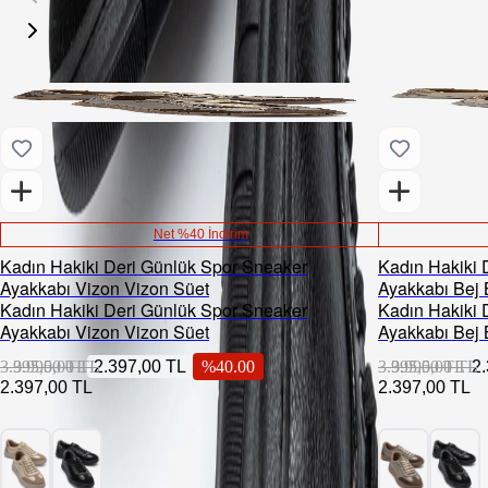
Net %40 İndirim
Kadın Hakiki Deri Günlük Spor Sneaker
Kadın Hakiki 
Ayakkabı Vizon Vizon Süet
Ayakkabı Bej 
Kadın Hakiki Deri Günlük Spor Sneaker
Kadın Hakiki 
Ayakkabı Vizon Vizon Süet
Ayakkabı Bej 
3.995,00 TL
3.995,00 TL
2.397,00 TL
%
40.00
3.995,00 TL
3.995,00 TL
2
2.397,00 TL
2.397,00 TL