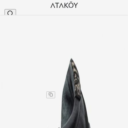
Ana Sayfa
>
Kadın
>
Spor Ayakkabı & Sneakers
>
Kadın Hakiki Deri Günlük Spor Sneaker Ayakkabı S
Stok Kodu
:
NHR710-179
Kadın Hakiki Deri Günlük Spor Sneaker Ayakkabı
Siyah Siyah Süet
Kadın Hakiki Deri Günlük Spor Sneaker Ayakkabı
Siyah Siyah Süet