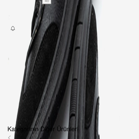
36
37
38
39
40
SEPETE EKLE
Fırsat Kombini Componenti Buraya Gelecek
ÜRÜN HAKKINDA
TAKSIT SEÇENEKLERI
YORUMLAR
AKSESUARLAR
Kategorinin Diğer Ürünleri