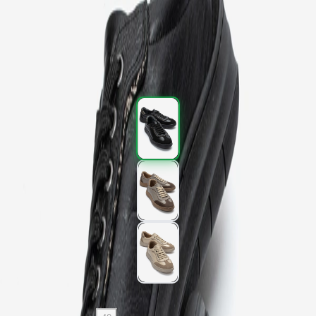
Kargo
:
Aynı gün kargo
2.397,00 TL
3.995,00 TL
%
40
2.397,00 TL
3.995,00 TL
%
40
Renk (3)
Beden
: