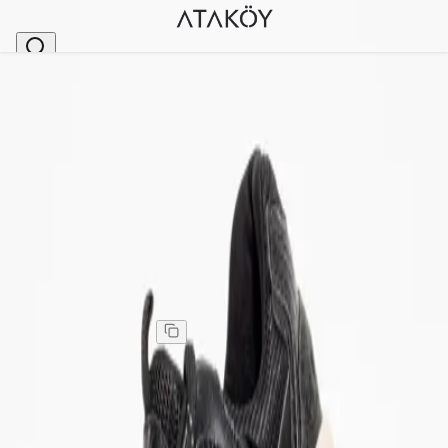
Ana Sayfa
>
Kadın
>
Spor Ayakkabı & Sneakers
>
Kadın Kalın Tabanlı Spor Ayakkabı Sneakers Siyah
Stok Kodu
:
MON4142-1
Kadın Kalın Tabanlı Spor Ayakkabı Sneakers Siyah
Kadın Kalın Tabanlı Spor Ayakkabı Sneakers Siyah
Kargo
:
Aynı gün kargo