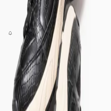
Beden
:
36
37
38
39
40
SEPETE EKLE
Fırsat Kombini Componenti Buraya Gelecek
ÜRÜN HAKKINDA
TAKSIT SEÇENEKLERI
YORUMLAR
AKSESUARLAR