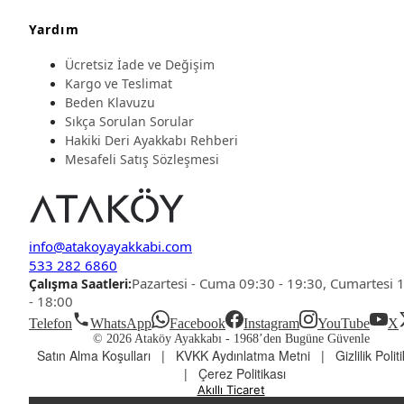
Yardım
Ücretsiz İade ve Değişim
Kargo ve Teslimat
Beden Klavuzu
Sıkça Sorulan Sorular
Hakiki Deri Ayakkabı Rehberi
Mesafeli Satış Sözleşmesi
info@atakoyayakkabi.com
533 282 6860
Pazartesi - Cuma 09:30 - 19:30, Cumartesi 
Çalışma Saatleri:
- 18:00
Telefon
WhatsApp
Facebook
Instagram
YouTube
X
© 2026 Ataköy Ayakkabı -
1968’den Bugüne Güvenle
Satın Alma Koşulları
|
KVKK Aydınlatma Metni
|
Gizlilik Polit
|
Çerez Politikası
Akıllı Ticaret