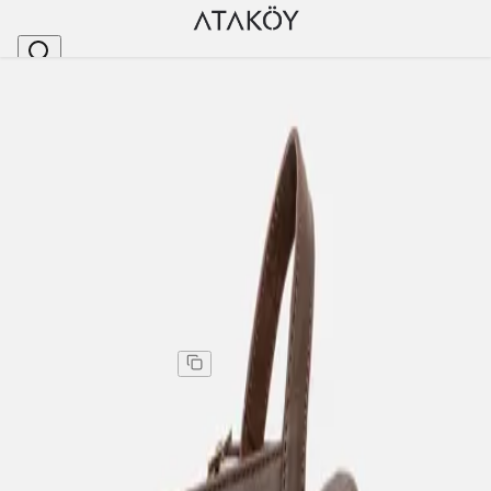
Ana Sayfa
>
Kadın
>
Topuklu Ayakkabı
>
Kadın Hakiki Deri Yazlık Topuklu Ayakkabı Kahve
Stok Kodu
:
RGN5141-14
Kadın Hakiki Deri Yazlık Topuklu Ayakkabı Kahve
Kadın Hakiki Deri Yazlık Topuklu Ayakkabı Kahve
Kargo
:
Aynı gün kargo