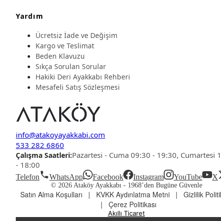
Yardım
Ücretsiz İade ve Değişim
Kargo ve Teslimat
Beden Klavuzu
Sıkça Sorulan Sorular
Hakiki Deri Ayakkabı Rehberi
Mesafeli Satış Sözleşmesi
info@atakoyayakkabi.com
533 282 6860
Pazartesi - Cuma 09:30 - 19:30, Cumartesi 
Çalışma Saatleri:
- 18:00
Telefon
WhatsApp
Facebook
Instagram
YouTube
X
© 2026 Ataköy Ayakkabı -
1968’den Bugüne Güvenle
Satın Alma Koşulları
|
KVKK Aydınlatma Metni
|
Gizlilik Polit
|
Çerez Politikası
Akıllı Ticaret