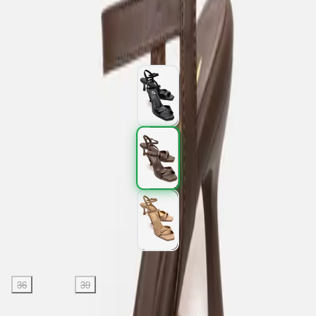
3.597,00 TL
5.995,00 TL
%
40
3.597,00 TL
5.995,00 TL
%
40
Renk (3)
Beden
:
36
37
38
39
40
SEPETE EKLE