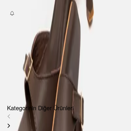
Fırsat Kombini Componenti Buraya Gelecek
ÜRÜN HAKKINDA
TAKSIT SEÇENEKLERI
YORUMLAR
AKSESUARLAR
Kategorinin Diğer Ürünleri