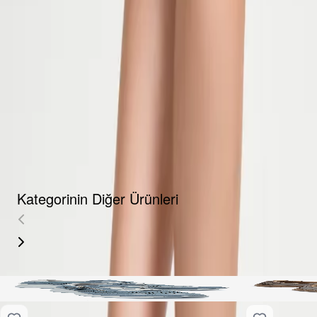
Fırsat Kombini Componenti Buraya Gelecek
ÜRÜN HAKKINDA
TAKSIT SEÇENEKLERI
YORUMLAR
AKSESUARLAR
Kategorinin Diğer Ürünleri