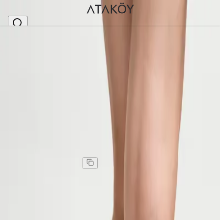
Ana Sayfa
>
Kadın
>
Spor Ayakkabı & Sneakers
>
Kadın Hakiki Deri Sneaker Spor Ayakkabı Siyah Alt
Stok Kodu
:
PNC1386-555
Kadın Hakiki Deri Sneaker Spor Ayakkabı Siyah Altın
Kadın Hakiki Deri Sneaker Spor Ayakkabı Siyah Altın
Kargo
:
Aynı gün kargo