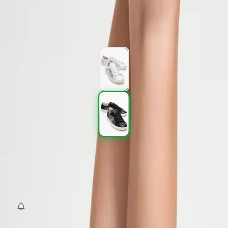
1.797,00 TL
2.995,00 TL
%
40
1.797,00 TL
2.995,00 TL
%
40
Renk (2)
Beden
:
36
37
38
39
40
SEPETE EKLE