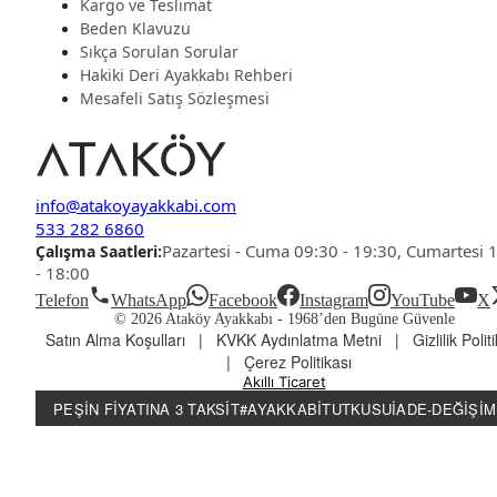
Kargo ve Teslimat
Beden Klavuzu
Sıkça Sorulan Sorular
Hakiki Deri Ayakkabı Rehberi
Mesafeli Satış Sözleşmesi
info@atakoyayakkabi.com
533 282 6860
Pazartesi - Cuma 09:30 - 19:30, Cumartesi 
Çalışma Saatleri:
- 18:00
Telefon
WhatsApp
Facebook
Instagram
YouTube
X
© 2026 Ataköy Ayakkabı -
1968’den Bugüne Güvenle
Satın Alma Koşulları
|
KVKK Aydınlatma Metni
|
Gizlilik Polit
|
Çerez Politikası
Akıllı Ticaret
PEŞIN FIYATINA 3 TAKSIT
#AYAKKABITUTKUSU
İADE-DEĞIŞIM