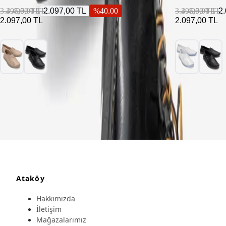
3.495,00 TL
3.495,00 TL
2.097,00 TL
%
40.00
3.495,00 TL
3.495,00 TL
2
2.097,00 TL
2.097,00 TL
Ataköy
Hakkımızda
İletişim
Mağazalarımız