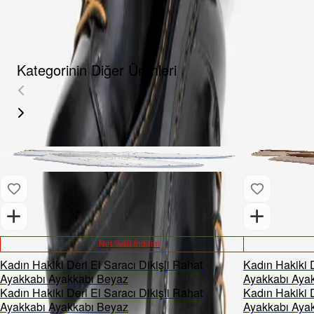
YORUMLAR
AKSESUARLAR
Kategorinin Diğer Ürünleri
Net %40 İndirim
Kadın Hakiki Deri El Saracı Dikişli Rahat
Kadın Hakiki D
Ayakkabı Ayakkabı Beyaz
Ayakkabı Ayak
Kadın Hakiki Deri El Saracı Dikişli Rahat
Kadın Hakiki D
Ayakkabı Ayakkabı Beyaz
Ayakkabı Ayak