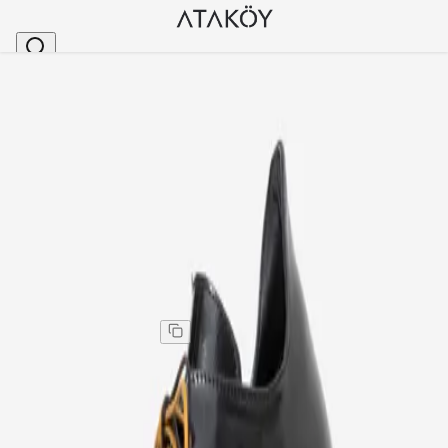
Ana Sayfa
>
Kadın
>
Günlük Ayakkabı
>
Kadın Hakiki Deri Çift Bağcıklı Ayakkabı Siyah Kırı
Stok Kodu
:
MET730-792
Kadın Hakiki Deri Çift Bağcıklı Ayakkabı Siyah Kırışık
Rugan
Kadın Hakiki Deri Çift Bağcıklı Ayakkabı Siyah Kırışık
Rugan