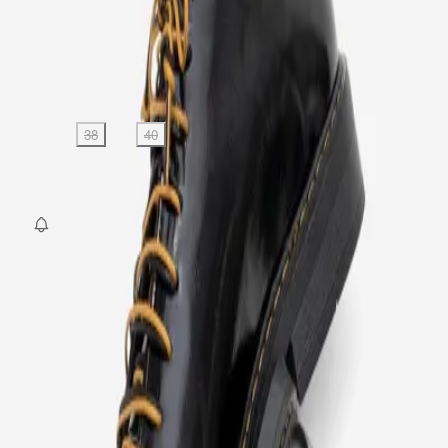
Kargo
:
Aynı gün kargo
0,00 TL
0,00 TL
Beden
:
36
37
38
39
40
SEPETE EKLE
Fırsat Kombini Componenti Buraya Gelecek
ÜRÜN HAKKINDA
TAKSIT SEÇENEKLERI