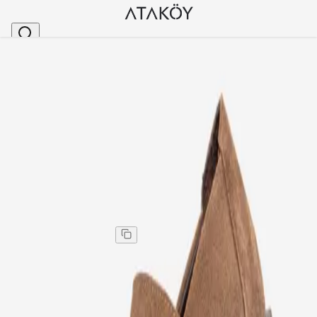
Ana Sayfa
>
Kadın
>
Babet
>
Kadın Hakiki Deri Balerin Babet Casual Vizon Süet
Stok Kodu
:
MNG2685-79
Kadın Hakiki Deri Balerin Babet Casual Vizon Süet
Kadın Hakiki Deri Balerin Babet Casual Vizon Süet
Kargo
:
Aynı gün kargo