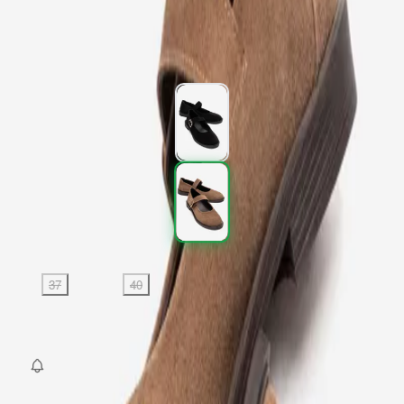
2.577,00 TL
4.295,00 TL
%
40
2.577,00 TL
4.295,00 TL
%
40
Renk (2)
Beden
:
36
37
38
39
40
SEPETE EKLE