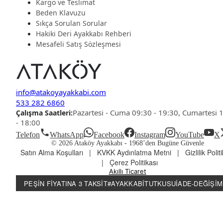
Kargo ve Teslimat
Beden Klavuzu
Sıkça Sorulan Sorular
Hakiki Deri Ayakkabı Rehberi
Mesafeli Satış Sözleşmesi
info@atakoyayakkabi.com
533 282 6860
Pazartesi - Cuma 09:30 - 19:30, Cumartesi 
Çalışma Saatleri:
- 18:00
Telefon
WhatsApp
Facebook
Instagram
YouTube
X
© 2026 Ataköy Ayakkabı -
1968’den Bugüne Güvenle
Satın Alma Koşulları
|
KVKK Aydınlatma Metni
|
Gizlilik Polit
|
Çerez Politikası
Akıllı Ticaret
PEŞIN FIYATINA 3 TAKSIT
#AYAKKABITUTKUSU
İADE-DEĞIŞIM