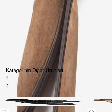
Fırsat Kombini Componenti Buraya Gelecek
ÜRÜN HAKKINDA
TAKSIT SEÇENEKLERI
YORUMLAR
AKSESUARLAR
Kategorinin Diğer Ürünleri