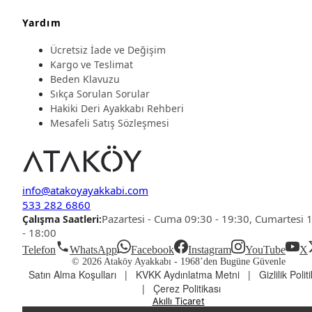
Yardım
Ücretsiz İade ve Değişim
Kargo ve Teslimat
Beden Klavuzu
Sıkça Sorulan Sorular
Hakiki Deri Ayakkabı Rehberi
Mesafeli Satış Sözleşmesi
info@atakoyayakkabi.com
533 282 6860
Pazartesi - Cuma 09:30 - 19:30, Cumartesi 
Çalışma Saatleri:
- 18:00
Telefon
WhatsApp
Facebook
Instagram
YouTube
X
© 2026 Ataköy Ayakkabı -
1968’den Bugüne Güvenle
Satın Alma Koşulları
|
KVKK Aydınlatma Metni
|
Gizlilik Polit
|
Çerez Politikası
Akıllı Ticaret