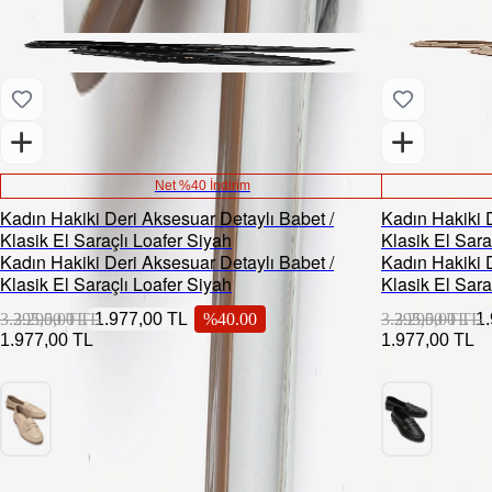
Net %40 İndirim
Kadın Hakiki Deri Aksesuar Detaylı Babet /
Kadın Hakiki D
Klasik El Saraçlı Loafer Siyah
Klasik El Sara
Kadın Hakiki Deri Aksesuar Detaylı Babet /
Kadın Hakiki D
Klasik El Saraçlı Loafer Siyah
Klasik El Sara
3.295,00 TL
3.295,00 TL
1.977,00 TL
%
40.00
3.295,00 TL
3.295,00 TL
1
1.977,00 TL
1.977,00 TL