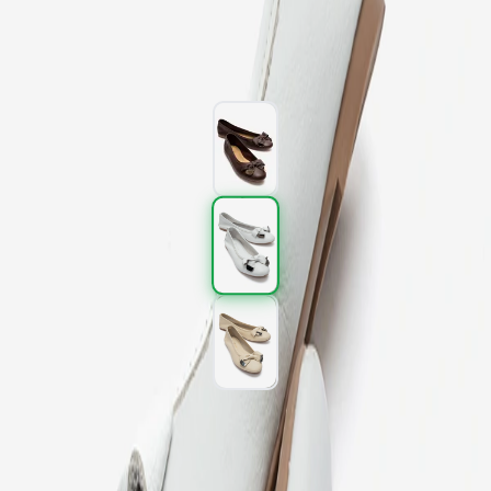
2.097,00 TL
3.495,00 TL
%
40
2.097,00 TL
3.495,00 TL
%
40
Renk (3)
Beden
:
36
37
38
39
40
SEPETE EKLE