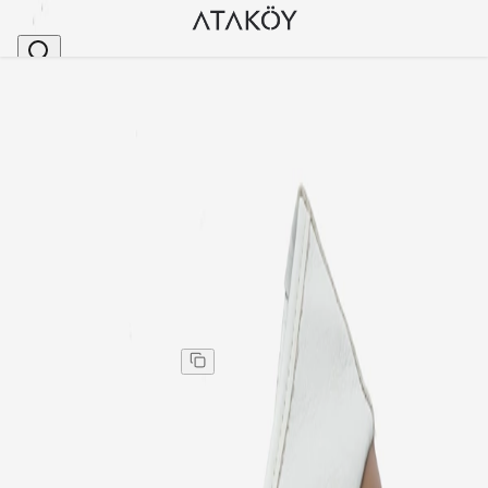
Ana Sayfa
>
Kadın
>
Babet
>
Kadın Hakiki Deri Fiyonklu Babet Beyaz
Stok Kodu
:
AES16311-36
Kadın Hakiki Deri Fiyonklu Babet Beyaz
Kadın Hakiki Deri Fiyonklu Babet Beyaz
Kargo
:
Aynı gün kargo