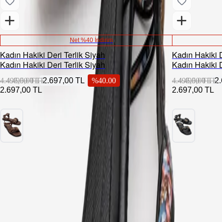
Net %40 İndirim
Kadın Hakiki Deri Terlik Siyah
Kadın Hakiki 
Kadın Hakiki Deri Terlik Siyah
Kadın Hakiki 
4.495,00 TL
4.495,00 TL
2.697,00 TL
%
40.00
4.495,00 TL
4.495,00 TL
2
2.697,00 TL
2.697,00 TL