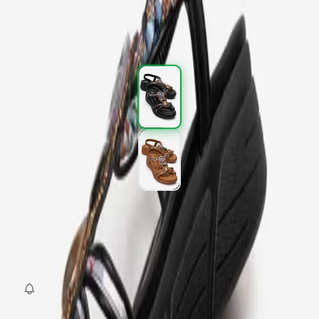
2.997,00 TL
4.995,00 TL
%
40
2.997,00 TL
4.995,00 TL
%
40
Renk (2)
Beden
:
36
37
38
39
40
41
SEPETE EKLE