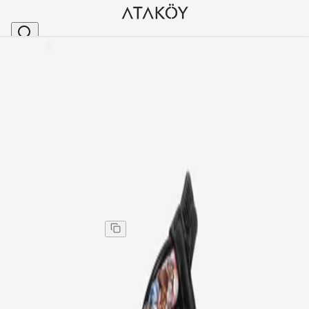
Ana Sayfa
>
Kadın
>
Sandalet
>
Kadın Eknik Taşlı Kalın Taban Sandalet Siyah
Stok Kodu
:
GUJ1542-1
Kadın Eknik Taşlı Kalın Taban Sandalet Siyah
Kadın Eknik Taşlı Kalın Taban Sandalet Siyah
Kargo
:
Aynı gün kargo