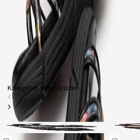
Fırsat Kombini Componenti Buraya Gelecek
ÜRÜN HAKKINDA
TAKSIT SEÇENEKLERI
YORUMLAR
AKSESUARLAR
Kategorinin Diğer Ürünleri