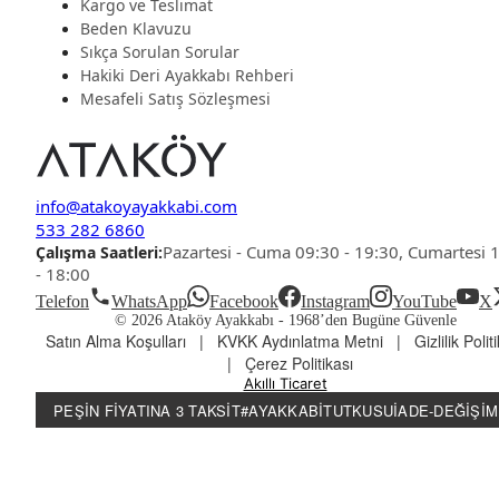
Kargo ve Teslimat
Beden Klavuzu
Sıkça Sorulan Sorular
Hakiki Deri Ayakkabı Rehberi
Mesafeli Satış Sözleşmesi
info@atakoyayakkabi.com
533 282 6860
Pazartesi - Cuma 09:30 - 19:30, Cumartesi 
Çalışma Saatleri:
- 18:00
Telefon
WhatsApp
Facebook
Instagram
YouTube
X
© 2026 Ataköy Ayakkabı -
1968’den Bugüne Güvenle
Satın Alma Koşulları
|
KVKK Aydınlatma Metni
|
Gizlilik Polit
|
Çerez Politikası
Akıllı Ticaret
PEŞIN FIYATINA 3 TAKSIT
#AYAKKABITUTKUSU
İADE-DEĞIŞIM