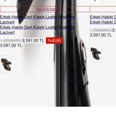
Net %40 İndirim
Erkek Hakiki Deri Klasik Loafer Ayakkabı
Erkek Hakiki 
Lacivert
Erkek Hakiki 
Erkek Hakiki Deri Klasik Loafer Ayakkabı
5.995,00 TL
5.995,00 TL
3
Lacivert
3.597,00 TL
5.995,00 TL
5.995,00 TL
3.597,00 TL
%
40.00
3.597,00 TL