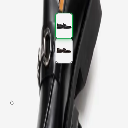
5.995,00 TL
%
40
Renk (2)
Beden
:
40
41
42
43
44
45
SEPETE EKLE