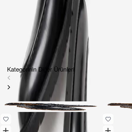
Fırsat Kombini Componenti Buraya Gelecek
ÜRÜN HAKKINDA
TAKSIT SEÇENEKLERI
YORUMLAR
AKSESUARLAR
Kategorinin Diğer Ürünleri