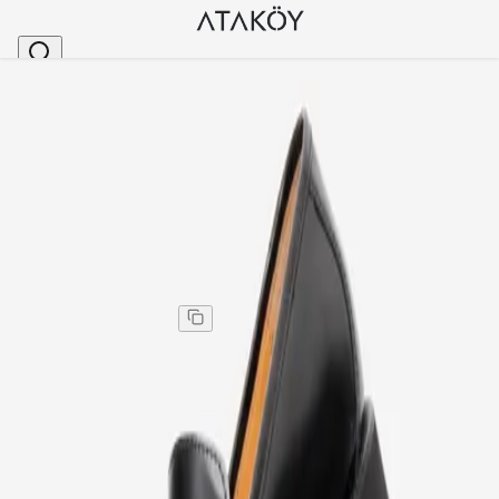
Ana Sayfa
>
Erkek Hakiki Deri Tokalı Loafer Ayakkabı Siyah Aç
Stok Kodu
:
GLR9682-37
Erkek Hakiki Deri Tokalı Loafer Ayakkabı Siyah Açma
Erkek Hakiki Deri Tokalı Loafer Ayakkabı Siyah Açma
Kargo
:
Aynı gün kargo
3.597,00 TL
5.995,00 TL
%
40
3.597,00 TL