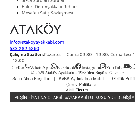
Sıkça Sorulan Sorular
Hakiki Deri Ayakkabı Rehberi
Mesafeli Satış Sözleşmesi
info@atakoyayakkabi.com
533 282 6860
Pazartesi - Cuma 09:30 - 19:30, Cumartesi 
Çalışma Saatleri:
- 18:00
Telefon
WhatsApp
Facebook
Instagram
YouTube
X
© 2026 Ataköy Ayakkabı -
1968’den Bugüne Güvenle
Satın Alma Koşulları
|
KVKK Aydınlatma Metni
|
Gizlilik Polit
|
Çerez Politikası
Akıllı Ticaret
PEŞIN FIYATINA 3 TAKSIT
#AYAKKABITUTKUSU
İADE-DEĞIŞIM