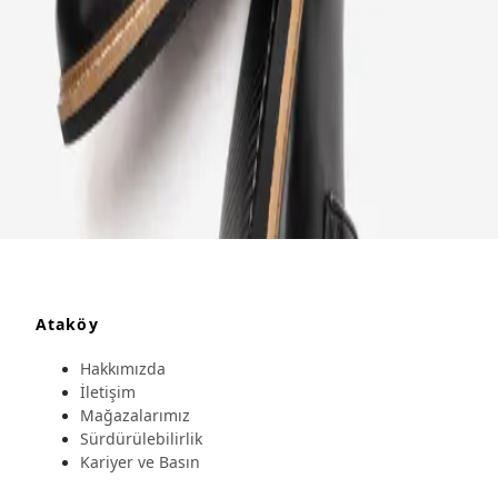
Fırsat Kombini Componenti Buraya Gelecek
ÜRÜN HAKKINDA
TAKSIT SEÇENEKLERI
YORUMLAR
AKSESUARLAR
Ataköy
Hakkımızda
İletişim
Mağazalarımız
Sürdürülebilirlik
Kariyer ve Basın