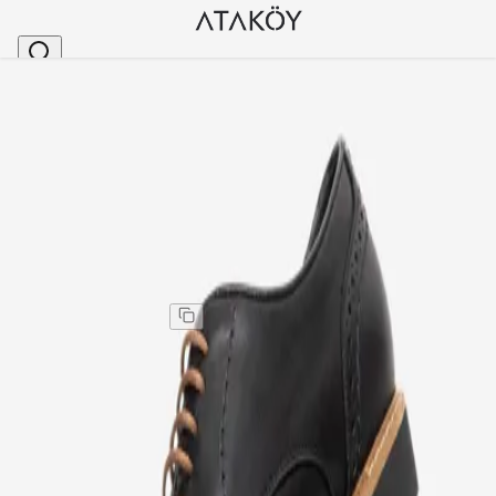
Ana Sayfa
>
Erkek Hakiki Deri Dikişli Taban Vardolalı Ayakkabı 
Stok Kodu
:
MET2650-1
Erkek Hakiki Deri Dikişli Taban Vardolalı Ayakkabı
Siyah
Erkek Hakiki Deri Dikişli Taban Vardolalı Ayakkabı
Siyah
Kargo
:
Aynı gün kargo