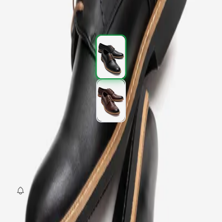
6.495,00 TL
6.495,00 TL
Renk (2)
Beden
:
40
41
42
43
44
45
SEPETE EKLE