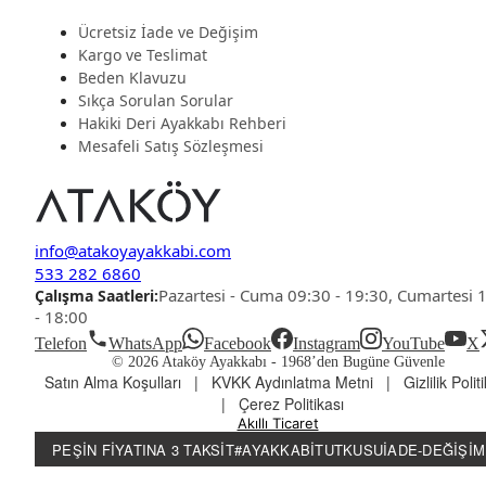
Ücretsiz İade ve Değişim
Kargo ve Teslimat
Beden Klavuzu
Sıkça Sorulan Sorular
Hakiki Deri Ayakkabı Rehberi
Mesafeli Satış Sözleşmesi
info@atakoyayakkabi.com
533 282 6860
Pazartesi - Cuma 09:30 - 19:30, Cumartesi 
Çalışma Saatleri:
- 18:00
Telefon
WhatsApp
Facebook
Instagram
YouTube
X
© 2026 Ataköy Ayakkabı -
1968’den Bugüne Güvenle
Satın Alma Koşulları
|
KVKK Aydınlatma Metni
|
Gizlilik Polit
|
Çerez Politikası
Akıllı Ticaret
PEŞIN FIYATINA 3 TAKSIT
#AYAKKABITUTKUSU
İADE-DEĞIŞIM