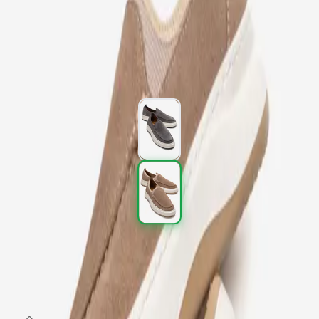
Kargo
:
Aynı gün kargo
2.997,00 TL
4.995,00 TL
%
40
2.997,00 TL
4.995,00 TL
%
40
Renk (2)
Beden
:
40
41
42
43
44
SEPETE EKLE