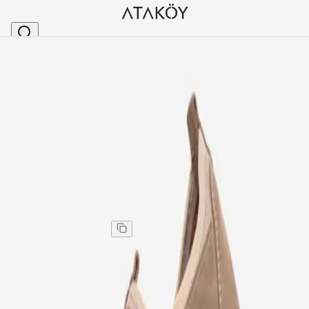
Ana Sayfa
>
Erkek
>
Erkek Günlük Ayakkabı
>
Erkek Hakiki Deri Streçli Günlük Loafer Ayakkabı 
Stok Kodu
:
GRP950-258
Erkek Hakiki Deri Streçli Günlük Loafer Ayakkabı Kum
Süet
Erkek Hakiki Deri Streçli Günlük Loafer Ayakkabı Kum
Süet