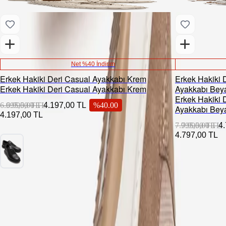
Net %40 İndirim
Erkek Hakiki Deri Casual Ayakkabı Krem
Erkek Hakiki 
Erkek Hakiki Deri Casual Ayakkabı Krem
Ayakkabı Bey
Erkek Hakiki 
6.995,00 TL
6.995,00 TL
4.197,00 TL
%
40.00
Ayakkabı Bey
4.197,00 TL
7.995,00 TL
7.995,00 TL
4
4.797,00 TL