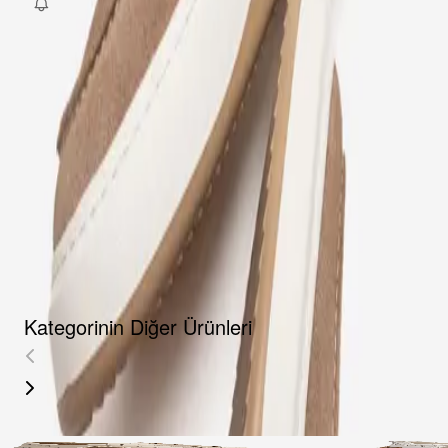
Fırsat Kombini Componenti Buraya Gelecek
ÜRÜN HAKKINDA
TAKSIT SEÇENEKLERI
YORUMLAR
AKSESUARLAR
Kategorinin Diğer Ürünleri