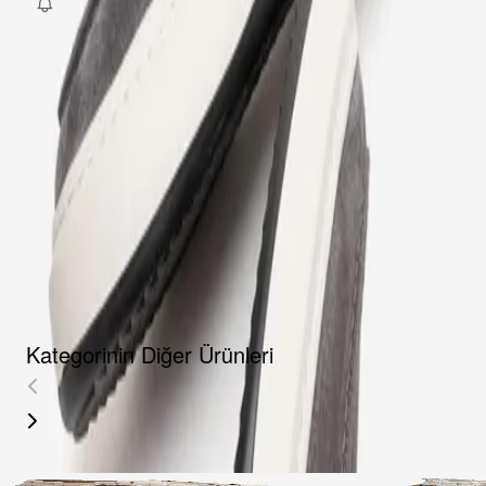
Fırsat Kombini Componenti Buraya Gelecek
ÜRÜN HAKKINDA
TAKSIT SEÇENEKLERI
YORUMLAR
AKSESUARLAR
Kategorinin Diğer Ürünleri