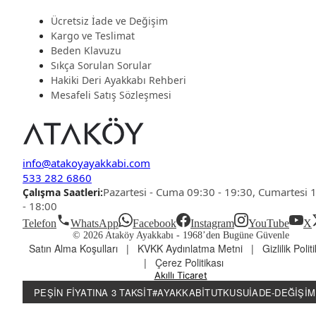
Ücretsiz İade ve Değişim
Kargo ve Teslimat
Beden Klavuzu
Sıkça Sorulan Sorular
Hakiki Deri Ayakkabı Rehberi
Mesafeli Satış Sözleşmesi
info@atakoyayakkabi.com
533 282 6860
Pazartesi - Cuma 09:30 - 19:30, Cumartesi 
Çalışma Saatleri:
- 18:00
Telefon
WhatsApp
Facebook
Instagram
YouTube
X
© 2026 Ataköy Ayakkabı -
1968’den Bugüne Güvenle
Satın Alma Koşulları
|
KVKK Aydınlatma Metni
|
Gizlilik Polit
|
Çerez Politikası
Akıllı Ticaret
PEŞIN FIYATINA 3 TAKSIT
#AYAKKABITUTKUSU
İADE-DEĞIŞIM