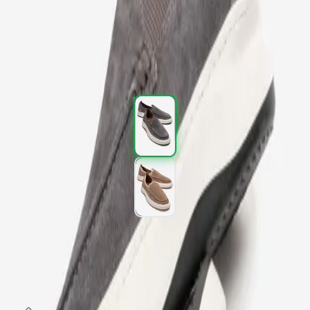
Kargo
:
Aynı gün kargo
2.997,00 TL
4.995,00 TL
%
40
2.997,00 TL
4.995,00 TL
%
40
Renk (2)
Beden
:
40
41
42
43
44
SEPETE EKLE