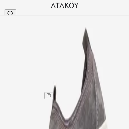
Ana Sayfa
>
Erkek
>
Erkek Günlük Ayakkabı
>
Erkek Hakiki Deri Streçli Günlük Loafer Ayakkabı Gr
Stok Kodu
:
GRP950-90
Erkek Hakiki Deri Streçli Günlük Loafer Ayakkabı Gri
Süet
Erkek Hakiki Deri Streçli Günlük Loafer Ayakkabı Gri
Süet