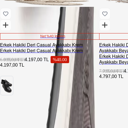
Net %40 İndirim
Erkek Hakiki Deri Casual Ayakkabı Krem
Erkek Hakiki 
Erkek Hakiki Deri Casual Ayakkabı Krem
Ayakkabı Bey
Erkek Hakiki 
6.995,00 TL
6.995,00 TL
4.197,00 TL
%
40.00
Ayakkabı Bey
4.197,00 TL
7.995,00 TL
7.995,00 TL
4
4.797,00 TL