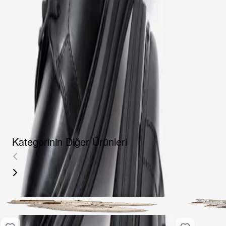
Fırsat Kombini Componenti Buraya Gelecek
ÜRÜN HAKKINDA
TAKSIT SEÇENEKLERI
YORUMLAR
AKSESUARLAR
Kategorinin Diğer Ürünleri