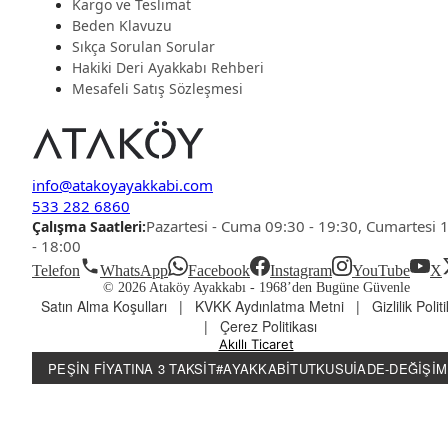
Kargo ve Teslimat
Beden Klavuzu
Sıkça Sorulan Sorular
Hakiki Deri Ayakkabı Rehberi
Mesafeli Satış Sözleşmesi
info@atakoyayakkabi.com
533 282 6860
Pazartesi - Cuma 09:30 - 19:30, Cumartesi 
Çalışma Saatleri:
- 18:00
Telefon
WhatsApp
Facebook
Instagram
YouTube
X
© 2026 Ataköy Ayakkabı -
1968’den Bugüne Güvenle
Satın Alma Koşulları
|
KVKK Aydınlatma Metni
|
Gizlilik Polit
|
Çerez Politikası
Akıllı Ticaret
PEŞIN FIYATINA 3 TAKSIT
#AYAKKABITUTKUSU
İADE-DEĞIŞIM