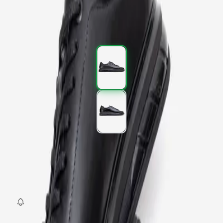
2.997,00 TL
4.995,00 TL
%
40
2.997,00 TL
4.995,00 TL
%
40
Renk (2)
Beden
:
40
41
42
43
44
SEPETE EKLE