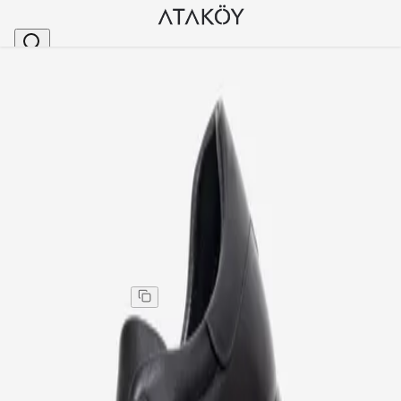
Ana Sayfa
>
Erkek
>
Erkek Günlük Ayakkabı
>
Erkek Hakiki Deri Sneakers Ayakkabı Siyah Siyah
Stok Kodu
:
CSK950-1
Erkek Hakiki Deri Sneakers Ayakkabı Siyah Siyah
Erkek Hakiki Deri Sneakers Ayakkabı Siyah Siyah
Kargo
:
Aynı gün kargo