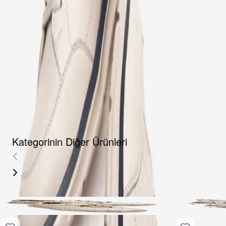
Fırsat Kombini Componenti Buraya Gelecek
ÜRÜN HAKKINDA
TAKSIT SEÇENEKLERI
YORUMLAR
AKSESUARLAR
Kategorinin Diğer Ürünleri