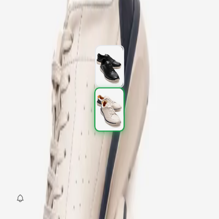
3.897,00 TL
6.495,00 TL
%
40
3.897,00 TL
6.495,00 TL
%
40
Renk (2)
Beden
:
40
41
42
43
44
45
SEPETE EKLE