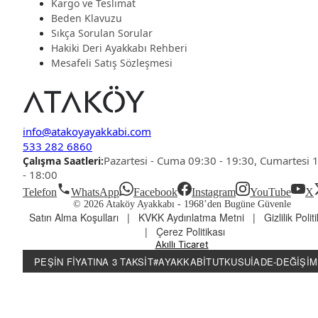
Kargo ve Teslimat
Beden Klavuzu
Sıkça Sorulan Sorular
Hakiki Deri Ayakkabı Rehberi
Mesafeli Satış Sözleşmesi
info@atakoyayakkabi.com
533 282 6860
Pazartesi - Cuma 09:30 - 19:30, Cumartesi 
Çalışma Saatleri:
- 18:00
Telefon
WhatsApp
Facebook
Instagram
YouTube
X
© 2026 Ataköy Ayakkabı -
1968’den Bugüne Güvenle
Satın Alma Koşulları
|
KVKK Aydınlatma Metni
|
Gizlilik Polit
|
Çerez Politikası
Akıllı Ticaret
PEŞIN FIYATINA 3 TAKSIT
#AYAKKABITUTKUSU
İADE-DEĞIŞIM