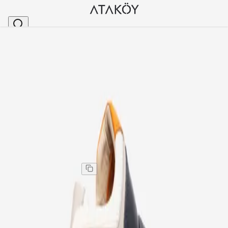
Ana Sayfa
>
Erkek
>
Erkek Günlük Ayakkabı
>
Erkek Hakiki Deri Sneakers Ayakkabı Bej
Stok Kodu
:
MET2010-41
Erkek Hakiki Deri Sneakers Ayakkabı Bej
Erkek Hakiki Deri Sneakers Ayakkabı Bej
Kargo
:
Aynı gün kargo