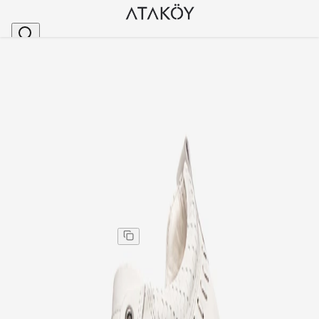
Ana Sayfa
>
Erkek
>
Erkek Günlük Ayakkabı
>
Erkek Hakiki Deri Günlük Sneakers Spor Ayakkabı 
Stok Kodu
:
VLK23137-36
Erkek Hakiki Deri Günlük Sneakers Spor Ayakkabı
Beyaz
Erkek Hakiki Deri Günlük Sneakers Spor Ayakkabı
Beyaz