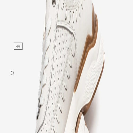
Kargo
:
Aynı gün kargo
4.797,00 TL
7.995,00 TL
%
40
4.797,00 TL
7.995,00 TL
%
40
Beden
:
40
41
42
43
44
SEPETE EKLE
Fırsat Kombini Componenti Buraya Gelecek
ÜRÜN HAKKINDA
TAKSIT SEÇENEKLERI