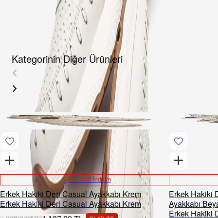
YORUMLAR
AKSESUARLAR
Kategorinin Diğer Ürünleri
Net %40 İndirim
Erkek Hakiki Deri Casual Ayakkabı Krem
Erkek Hakiki 
Erkek Hakiki Deri Casual Ayakkabı Krem
Ayakkabı Bey
Erkek Hakiki 