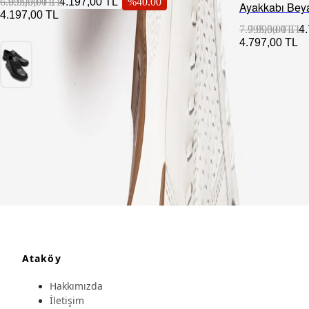
6.995,00 TL
6.995,00 TL
4.197,00 TL
%
40.00
Ayakkabı Bey
4.197,00 TL
7.995,00 TL
7.995,00 TL
4
4.797,00 TL
Ataköy
Hakkımızda
İletişim