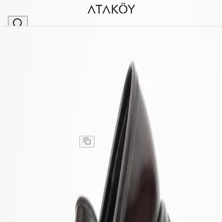
Ana Sayfa
>
Erkek Hakiki Deri Loafer Ayakkabı Bordo Rugan
Stok Kodu
:
GLR9700-35
Erkek Hakiki Deri Loafer Ayakkabı Bordo Rugan
Erkek Hakiki Deri Loafer Ayakkabı Bordo Rugan
Kargo
:
Aynı gün kargo
3.597,00 TL
5.995,00 TL
%
40
3.597,00 TL