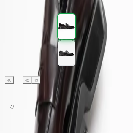
5.995,00 TL
%
40
Renk (2)
Beden
:
40
41
42
43
44
45
SEPETE EKLE