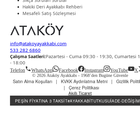
Sıkça Sorulan Sorular
Hakiki Deri Ayakkabı Rehberi
Mesafeli Satış Sözleşmesi
info@atakoyayakkabi.com
533 282 6860
Pazartesi - Cuma 09:30 - 19:30, Cumartesi 
Çalışma Saatleri:
- 18:00
Telefon
WhatsApp
Facebook
Instagram
YouTube
X
© 2026 Ataköy Ayakkabı -
1968’den Bugüne Güvenle
Satın Alma Koşulları
|
KVKK Aydınlatma Metni
|
Gizlilik Polit
|
Çerez Politikası
Akıllı Ticaret
PEŞIN FIYATINA 3 TAKSIT
#AYAKKABITUTKUSU
İADE-DEĞIŞIM