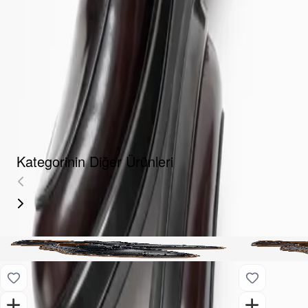
Fırsat Kombini Componenti Buraya Gelecek
ÜRÜN HAKKINDA
TAKSIT SEÇENEKLERI
YORUMLAR
AKSESUARLAR
Kategorinin Diğer Ürünleri