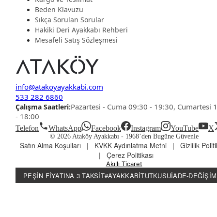
Beden Klavuzu
Sıkça Sorulan Sorular
Hakiki Deri Ayakkabı Rehberi
Mesafeli Satış Sözleşmesi
info@atakoyayakkabi.com
533 282 6860
Pazartesi - Cuma 09:30 - 19:30, Cumartesi 
Çalışma Saatleri:
- 18:00
Telefon
WhatsApp
Facebook
Instagram
YouTube
X
© 2026 Ataköy Ayakkabı -
1968’den Bugüne Güvenle
Satın Alma Koşulları
|
KVKK Aydınlatma Metni
|
Gizlilik Polit
|
Çerez Politikası
Akıllı Ticaret
PEŞIN FIYATINA 3 TAKSIT
#AYAKKABITUTKUSU
İADE-DEĞIŞIM