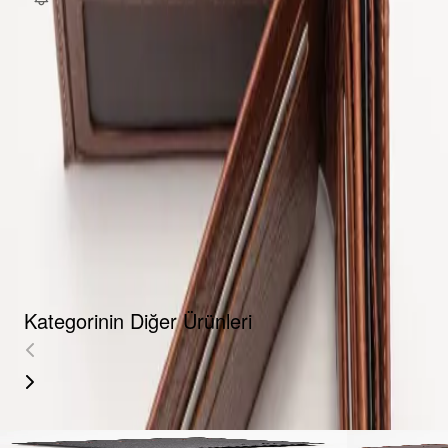
Fırsat Kombini Componenti Buraya Gelecek
ÜRÜN HAKKINDA
TAKSIT SEÇENEKLERI
YORUMLAR
AKSESUARLAR
Kategorinin Diğer Ürünleri