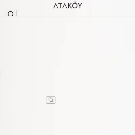
Ana Sayfa
>
Erkek
>
Erkek Cüzdan
>
Erkek Hakiki Deri Cüzdan Taba
Stok Kodu
:
ENS9015-8
Erkek Hakiki Deri Cüzdan Taba
Erkek Hakiki Deri Cüzdan Taba
Kargo
:
Aynı gün kargo