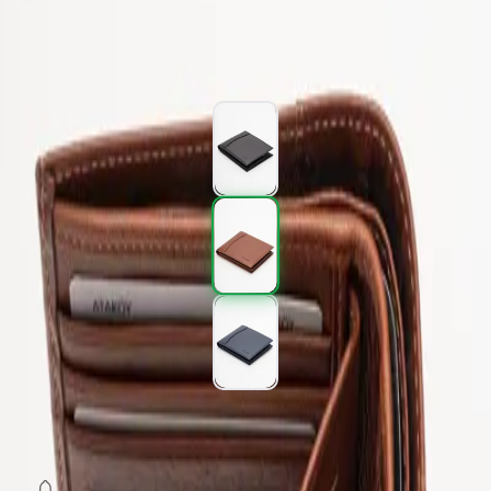
1.077,00 TL
1.795,00 TL
%
40
1.077,00 TL
1.795,00 TL
%
40
Renk (3)
SEPETE EKLE