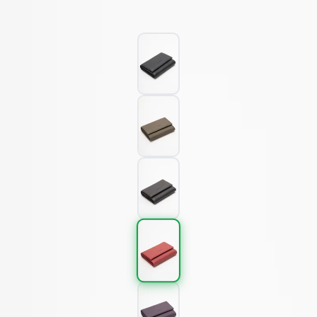
1.295,00 TL
%
40
Renk (5)