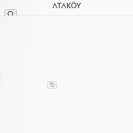
Ana Sayfa
>
Unisex Hakiki Deri Kartlık Kırmızı
Stok Kodu
:
ENS9147-44
Unisex Hakiki Deri Kartlık Kırmızı
Unisex Hakiki Deri Kartlık Kırmızı
Kargo
:
Aynı gün kargo
777,00 TL
1.295,00 TL
%
40
777,00 TL