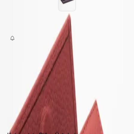
SEPETE EKLE
Fırsat Kombini Componenti Buraya Gelecek
ÜRÜN HAKKINDA
TAKSIT SEÇENEKLERI
YORUMLAR
AKSESUARLAR