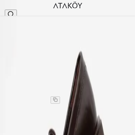
Ana Sayfa
>
Kadın
>
Loafer
>
Kadın Hakiki Deri Tokalı Loafer Kahve Mat Rugan
Stok Kodu
:
PNC1692-182
Kadın Hakiki Deri Tokalı Loafer Kahve Mat Rugan
Kadın Hakiki Deri Tokalı Loafer Kahve Mat Rugan
Kargo
:
Aynı gün kargo
Bu ürün şu anda satışta değil