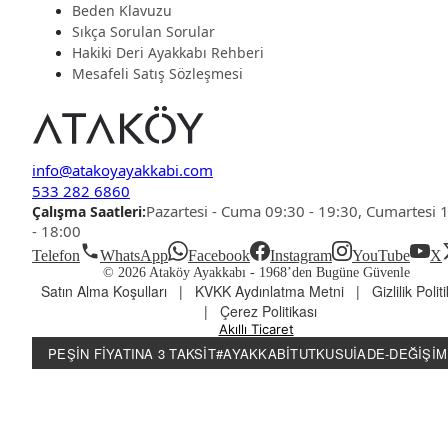
Beden Klavuzu
Sıkça Sorulan Sorular
Hakiki Deri Ayakkabı Rehberi
Mesafeli Satış Sözleşmesi
info@atakoyayakkabi.com
533 282 6860
Pazartesi - Cuma 09:30 - 19:30, Cumartesi 
Çalışma Saatleri:
- 18:00
Telefon
WhatsApp
Facebook
Instagram
YouTube
X
© 2026 Ataköy Ayakkabı -
1968’den Bugüne Güvenle
Satın Alma Koşulları
|
KVKK Aydınlatma Metni
|
Gizlilik Polit
|
Çerez Politikası
Akıllı Ticaret
PEŞIN FIYATINA 3 TAKSIT
#AYAKKABITUTKUSU
İADE-DEĞIŞIM