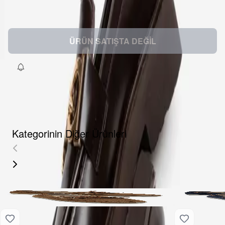
Beden
:
36
37
38
39
40
ÜRÜN SATIŞTA DEĞİL
Kategorinin Diğer Ürünleri