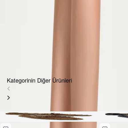
Fırsat Kombini Componenti Buraya Gelecek
ÜRÜN HAKKINDA
TAKSIT SEÇENEKLERI
YORUMLAR
AKSESUARLAR
Kategorinin Diğer Ürünleri