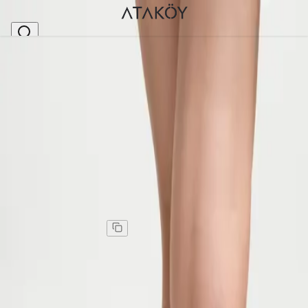
Ana Sayfa
>
Kadın
>
Loafer
>
Kadın Hakiki Deri Tokalı Loafer Ayakkabı Siyah
Stok Kodu
:
NHR0721-1
Kadın Hakiki Deri Tokalı Loafer Ayakkabı Siyah
Kadın Hakiki Deri Tokalı Loafer Ayakkabı Siyah
Kargo
:
Aynı gün kargo