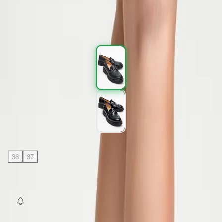
2.397,00 TL
3.995,00 TL
%
40
2.397,00 TL
3.995,00 TL
%
40
Renk (2)
Beden
:
36
37
38
39
40
SEPETE EKLE