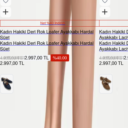
Net %40 İndirim
Kadın Hakiki Deri Rok Loafer Ayakkabı Hardal
Kadın Hakiki D
Süet
Ayakkabı Laci
Kadın Hakiki Deri Rok Loafer Ayakkabı Hardal
Kadın Hakiki D
Süet
Ayakkabı Laci
4.995,00 TL
4.995,00 TL
2.997,00 TL
%
40.00
4.995,00 TL
4.995,00 TL
2
2.997,00 TL
2.997,00 TL