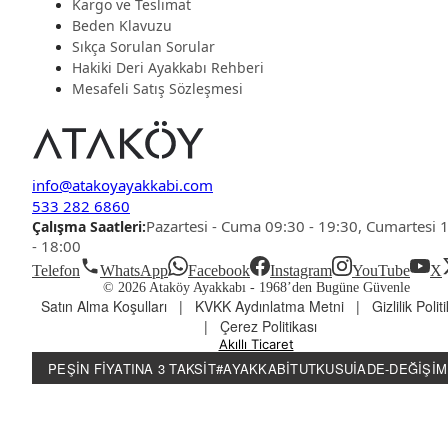
Kargo ve Teslimat
Beden Klavuzu
Sıkça Sorulan Sorular
Hakiki Deri Ayakkabı Rehberi
Mesafeli Satış Sözleşmesi
info@atakoyayakkabi.com
533 282 6860
Pazartesi - Cuma 09:30 - 19:30, Cumartesi 
Çalışma Saatleri:
- 18:00
Telefon
WhatsApp
Facebook
Instagram
YouTube
X
© 2026 Ataköy Ayakkabı -
1968’den Bugüne Güvenle
Satın Alma Koşulları
|
KVKK Aydınlatma Metni
|
Gizlilik Polit
|
Çerez Politikası
Akıllı Ticaret
PEŞIN FIYATINA 3 TAKSIT
#AYAKKABITUTKUSU
İADE-DEĞIŞIM