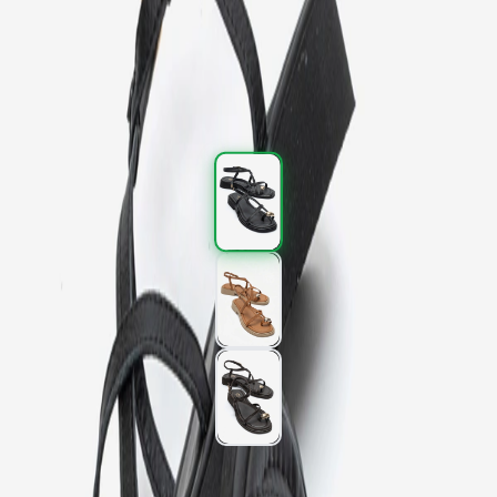
Kargo
:
Aynı gün kargo
2.277,00 TL
3.795,00 TL
%
40
2.277,00 TL
3.795,00 TL
%
40
Renk (3)
Beden
: