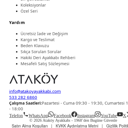
Koleksiyonlar
Özel Seri
Yardım
Ücretsiz İade ve Değişim
Kargo ve Teslimat
Beden Klavuzu
Sıkça Sorulan Sorular
Hakiki Deri Ayakkabı Rehberi
Mesafeli Satış Sözleşmesi
info@atakoyayakkabi.com
533 282 6860
Pazartesi - Cuma 09:30 - 19:30, Cumartesi 
Çalışma Saatleri:
- 18:00
Telefon
WhatsApp
Facebook
Instagram
YouTube
X
© 2026 Ataköy Ayakkabı -
1968’den Bugüne Güvenle
Satın Alma Koşulları
|
KVKK Aydınlatma Metni
|
Gizlilik Polit