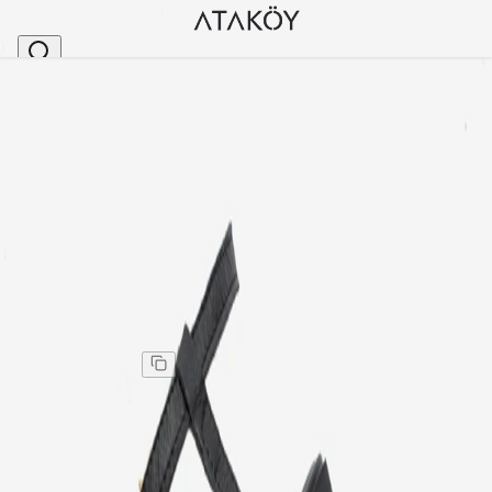
Ana Sayfa
>
Kadın
>
Sandalet
>
Kadın Hakiki Deri Parmak Arası Yüzük Detaylı Parm
Stok Kodu
:
PA06-1
Kadın Hakiki Deri Parmak Arası Yüzük Detaylı Parmak
Arası Sandalet Siyah
Kadın Hakiki Deri Parmak Arası Yüzük Detaylı Parmak
Arası Sandalet Siyah