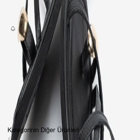
36
37
38
39
40
SEPETE EKLE
Fırsat Kombini Componenti Buraya Gelecek
ÜRÜN HAKKINDA
TAKSIT SEÇENEKLERI
YORUMLAR
AKSESUARLAR
Kategorinin Diğer Ürünleri