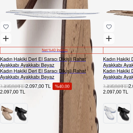
Net %40 İndirim
Kadın Hakiki Deri El Saracı Dikişli Rahat
Kadın Hakiki D
Ayakkabı Ayakkabı Beyaz
Ayakkabı Ayak
Kadın Hakiki Deri El Saracı Dikişli Rahat
Kadın Hakiki D
Ayakkabı Ayakkabı Beyaz
Ayakkabı Ayak
3.495,00 TL
3.495,00 TL
2.097,00 TL
%
40.00
3.495,00 TL
3.495,00 TL
2
2.097,00 TL
2.097,00 TL