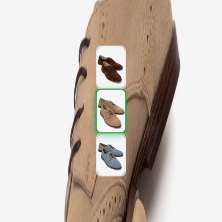
2.997,00 TL
4.995,00 TL
%
40
2.997,00 TL
4.995,00 TL
%
40
Renk (3)
Beden
:
36
37
38
39
40
SEPETE EKLE