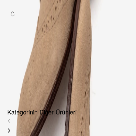
Fırsat Kombini Componenti Buraya Gelecek
ÜRÜN HAKKINDA
TAKSIT SEÇENEKLERI
YORUMLAR
AKSESUARLAR
Kategorinin Diğer Ürünleri