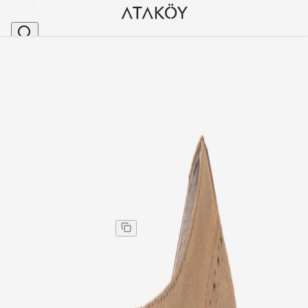
Ana Sayfa
>
Kadın
>
Günlük Ayakkabı
>
Kadın Hakiki Deri Oxford Ayakkabı Kum Süet
Stok Kodu
:
PNC1610-258
Kadın Hakiki Deri Oxford Ayakkabı Kum Süet
Kadın Hakiki Deri Oxford Ayakkabı Kum Süet
Kargo
:
Aynı gün kargo