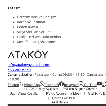
Yardım
Ücretsiz İade ve Değişim
Kargo ve Teslimat
Beden Klavuzu
Sıkça Sorulan Sorular
Hakiki Deri Ayakkabı Rehberi
Mesafeli Satış Sözleşmesi
info@atakoyayakkabi.com
533 282 6860
Pazartesi - Cuma 09:30 - 19:30, Cumartesi 
Çalışma Saatleri:
- 18:00
Telefon
WhatsApp
Facebook
Instagram
YouTube
X
© 2026 Ataköy Ayakkabı -
1968’den Bugüne Güvenle
Satın Alma Koşulları
|
KVKK Aydınlatma Metni
|
Gizlilik Polit
|
Çerez Politikası
Akıllı Ticaret