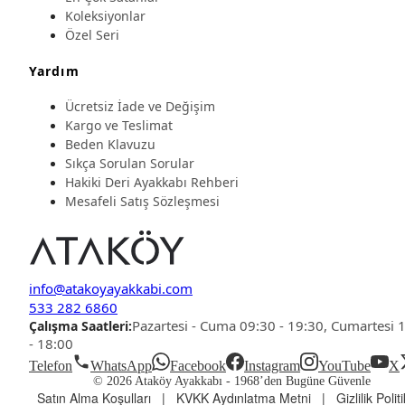
Koleksiyonlar
Özel Seri
Yardım
Ücretsiz İade ve Değişim
Kargo ve Teslimat
Beden Klavuzu
Sıkça Sorulan Sorular
Hakiki Deri Ayakkabı Rehberi
Mesafeli Satış Sözleşmesi
info@atakoyayakkabi.com
533 282 6860
Pazartesi - Cuma 09:30 - 19:30, Cumartesi 
Çalışma Saatleri:
- 18:00
Telefon
WhatsApp
Facebook
Instagram
YouTube
X
© 2026 Ataköy Ayakkabı -
1968’den Bugüne Güvenle
Satın Alma Koşulları
|
KVKK Aydınlatma Metni
|
Gizlilik Polit