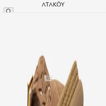
Ana Sayfa
>
Kadın
>
Terlik
>
Kadın Hakiki Deri Örgü Desenli Hasır Halat Tabanlı 
Stok Kodu
:
NR12SYDOR-641
Kadın Hakiki Deri Örgü Desenli Hasır Halat Tabanlı
Terlik Camel Süet
Kadın Hakiki Deri Örgü Desenli Hasır Halat Tabanlı
Terlik Camel Süet