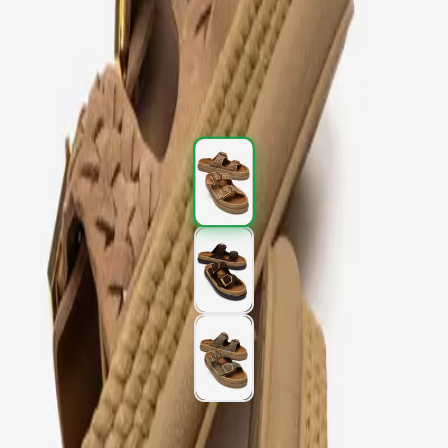
Kargo
:
Aynı gün kargo
2.277,00 TL
3.795,00 TL
%
40
2.277,00 TL
3.795,00 TL
%
40
Renk (3)
Beden
: