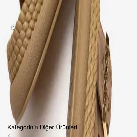
36
37
38
39
40
41
SEPETE EKLE
Fırsat Kombini Componenti Buraya Gelecek
ÜRÜN HAKKINDA
TAKSIT SEÇENEKLERI
YORUMLAR
AKSESUARLAR
Kategorinin Diğer Ürünleri