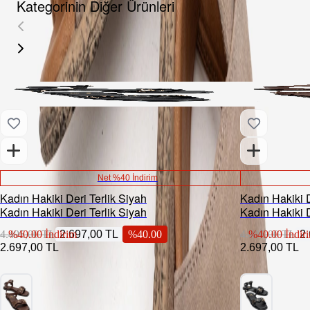
Kategorinin Diğer Ürünleri
Net %40 İndirim
Kadın Hakiki Deri Terlik Siyah
Kadın Hakiki 
Kadın Hakiki Deri Terlik Siyah
Kadın Hakiki 
4.495,00 TL
%
40.00
İndirim
2.697,00 TL
%
40.00
4.495,00 TL
%
40.00
İndir
2
2.697,00 TL
2.697,00 TL