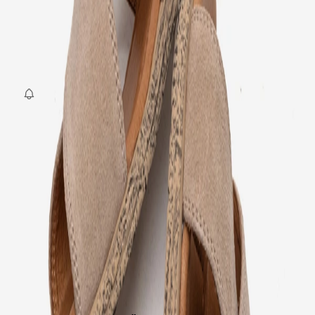
Beden
:
36
37
38
39
40
SEPETE EKLE
Fırsat Kombini Componenti Buraya Gelecek
ÜRÜN HAKKINDA
TAKSIT SEÇENEKLERI
YORUMLAR
AKSESUARLAR