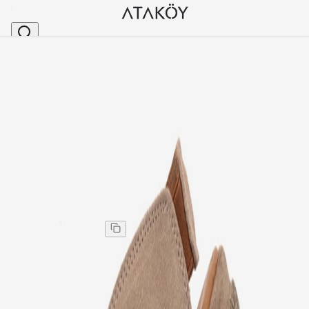
Ana Sayfa
>
Kadın
>
Sandalet
>
Kadın Hakiki Deri Lastikli Çapraz Süet Sandalet Bej
Stok Kodu
:
CVT706-74
Kadın Hakiki Deri Lastikli Çapraz Süet Sandalet Bej
Kadın Hakiki Deri Lastikli Çapraz Süet Sandalet Bej
Kargo
:
Aynı gün kargo