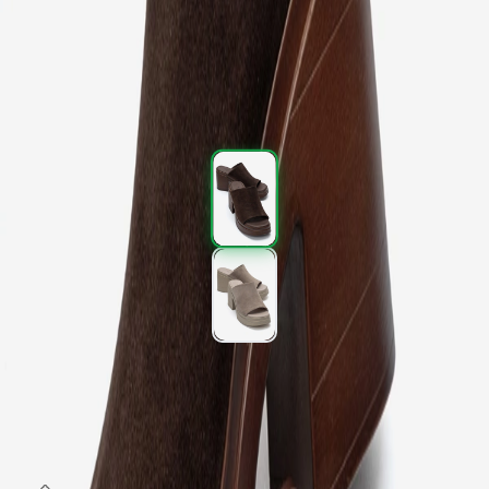
Kargo
:
Aynı gün kargo
2.877,00 TL
4.795,00 TL
%
40
2.877,00 TL
4.795,00 TL
%
40
Renk (2)
Beden
:
36
37
38
39
40
SEPETE EKLE