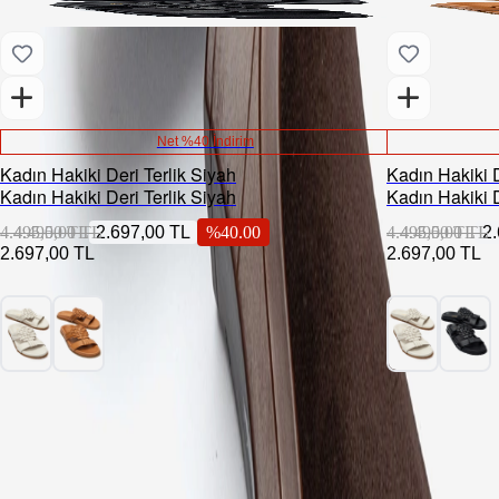
Net %40 İndirim
Kadın Hakiki Deri Terlik Siyah
Kadın Hakiki D
Kadın Hakiki Deri Terlik Siyah
Kadın Hakiki D
4.495,00 TL
4.495,00 TL
2.697,00 TL
%
40.00
4.495,00 TL
4.495,00 TL
2
2.697,00 TL
2.697,00 TL