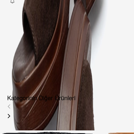
Fırsat Kombini Componenti Buraya Gelecek
ÜRÜN HAKKINDA
TAKSIT SEÇENEKLERI
YORUMLAR
AKSESUARLAR
Kategorinin Diğer Ürünleri