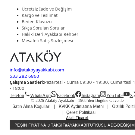
Ücretsiz İade ve Değişim
Kargo ve Teslimat
Beden Klavuzu
Sıkça Sorulan Sorular
Hakiki Deri Ayakkabı Rehberi
Mesafeli Satış Sözleşmesi
info@atakoyayakkabi.com
533 282 6860
Pazartesi - Cuma 09:30 - 19:30, Cumartesi 
Çalışma Saatleri:
- 18:00
Telefon
WhatsApp
Facebook
Instagram
YouTube
X
© 2026 Ataköy Ayakkabı -
1968’den Bugüne Güvenle
Satın Alma Koşulları
|
KVKK Aydınlatma Metni
|
Gizlilik Polit
|
Çerez Politikası
Akıllı Ticaret
PEŞIN FIYATINA 3 TAKSIT
#AYAKKABITUTKUSU
İADE-DEĞIŞIM