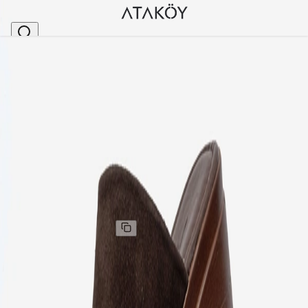
Ana Sayfa
>
Kadın
>
Terlik
>
Kadın Hakiki Deri Kalın Topuklu Platformlu Terlik K
Stok Kodu
:
HSN21102-62
Kadın Hakiki Deri Kalın Topuklu Platformlu Terlik
Kahve Süet
Kadın Hakiki Deri Kalın Topuklu Platformlu Terlik
Kahve Süet