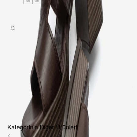
36
37
38
39
40
SEPETE EKLE
Fırsat Kombini Componenti Buraya Gelecek
ÜRÜN HAKKINDA
TAKSIT SEÇENEKLERI
YORUMLAR
AKSESUARLAR
Kategorinin Diğer Ürünleri