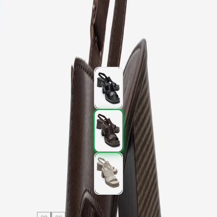
Kargo
:
Aynı gün kargo
2.997,00 TL
4.995,00 TL
%
40
2.997,00 TL
4.995,00 TL
%
40
Renk (3)
Beden
: