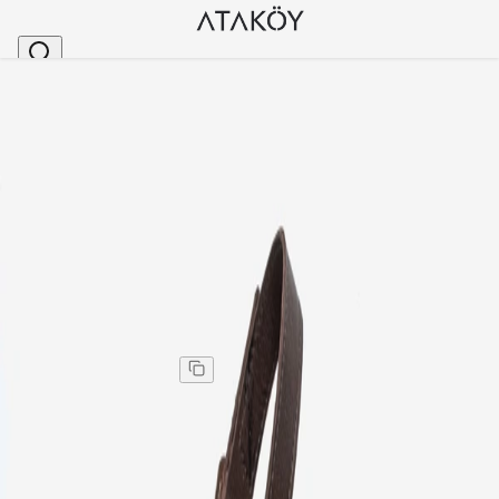
Ana Sayfa
>
Kadın
>
Sandalet
>
Kadın Hakiki Deri Kalın Platform Topuklu Ayakkabı
Stok Kodu
:
HSN2261-14
Kadın Hakiki Deri Kalın Platform Topuklu Ayakkabı
Kahve
Kadın Hakiki Deri Kalın Platform Topuklu Ayakkabı
Kahve