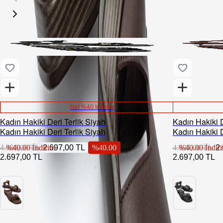
Net %40 İndirim
Kadın Hakiki Deri Terlik Siyah
Kadın Hakiki 
Kadın Hakiki Deri Terlik Siyah
Kadın Hakiki 
4.495,00 TL
%
40.00
İndirim
2.697,00 TL
%
40.00
4.495,00 TL
%
40.00
İndir
2
2.697,00 TL
2.697,00 TL