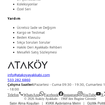
Koleksiyonlar
Özel Seri
Yardım
Ücretsiz İade ve Değişim
Kargo ve Teslimat
Beden Klavuzu
Sıkça Sorulan Sorular
Hakiki Deri Ayakkabı Rehberi
Mesafeli Satış Sözleşmesi
info@atakoyayakkabi.com
533 282 6860
Pazartesi - Cuma 09:30 - 19:30, Cumartesi 
Çalışma Saatleri:
- 18:00
Telefon
WhatsApp
Facebook
Instagram
YouTube
X
© 2026 Ataköy Ayakkabı -
1968’den Bugüne Güvenle
Satın Alma Koşulları
|
KVKK Aydınlatma Metni
|
Gizlilik Polit