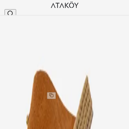
Ana Sayfa
>
Kadın
>
Terlik
>
Kadın Hakiki Deri Hasır Halat Tabanlı Terlik Taba Sü
Stok Kodu
:
NR12SYD-83
Kadın Hakiki Deri Hasır Halat Tabanlı Terlik Taba Süet
Kadın Hakiki Deri Hasır Halat Tabanlı Terlik Taba Süet
Kargo
:
Aynı gün kargo