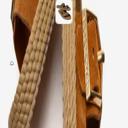
Beden
:
36
37
38
39
40
SEPETE EKLE
Fırsat Kombini Componenti Buraya Gelecek
ÜRÜN HAKKINDA
TAKSIT SEÇENEKLERI