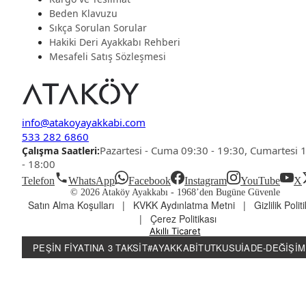
Beden Klavuzu
Sıkça Sorulan Sorular
Hakiki Deri Ayakkabı Rehberi
Mesafeli Satış Sözleşmesi
info@atakoyayakkabi.com
533 282 6860
Pazartesi - Cuma 09:30 - 19:30, Cumartesi 
Çalışma Saatleri:
- 18:00
Telefon
WhatsApp
Facebook
Instagram
YouTube
X
© 2026 Ataköy Ayakkabı -
1968’den Bugüne Güvenle
Satın Alma Koşulları
|
KVKK Aydınlatma Metni
|
Gizlilik Polit
|
Çerez Politikası
Akıllı Ticaret
PEŞIN FIYATINA 3 TAKSIT
#AYAKKABITUTKUSU
İADE-DEĞIŞIM