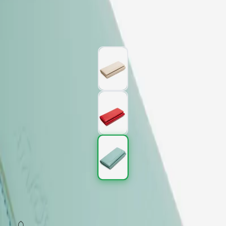
1.977,00 TL
3.295,00 TL
%
40
1.977,00 TL
3.295,00 TL
%
40
Renk (3)
SEPETE EKLE