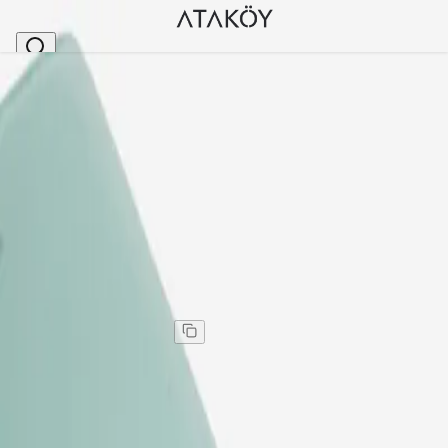
Ana Sayfa
>
Kadın
>
Kadın Cüzdan
>
Kadın Hakiki Deri Geniş Cüzdan Acık Yeşil
Stok Kodu
:
ENS9731-1309
Kadın Hakiki Deri Geniş Cüzdan Acık Yeşil
Kadın Hakiki Deri Geniş Cüzdan Acık Yeşil
Kargo
:
Aynı gün kargo