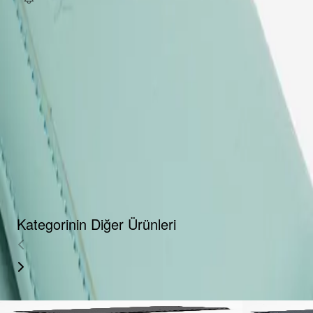
Fırsat Kombini Componenti Buraya Gelecek
ÜRÜN HAKKINDA
TAKSIT SEÇENEKLERI
YORUMLAR
AKSESUARLAR
Kategorinin Diğer Ürünleri