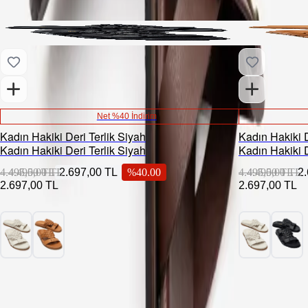
Net %40 İndirim
Kadın Hakiki Deri Terlik Siyah
Kadın Hakiki D
Kadın Hakiki Deri Terlik Siyah
Kadın Hakiki D
4.495,00 TL
4.495,00 TL
2.697,00 TL
%
40.00
4.495,00 TL
4.495,00 TL
2
2.697,00 TL
2.697,00 TL