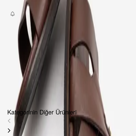
Fırsat Kombini Componenti Buraya Gelecek
ÜRÜN HAKKINDA
TAKSIT SEÇENEKLERI
YORUMLAR
AKSESUARLAR
Kategorinin Diğer Ürünleri