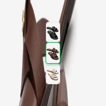
2.277,00 TL
3.795,00 TL
%
40
2.277,00 TL
3.795,00 TL
%
40
Renk (3)
Beden
:
36
37
38
39
40
SEPETE EKLE