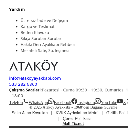
Yardım
Ücretsiz İade ve Değişim
Kargo ve Teslimat
Beden Klavuzu
Sıkça Sorulan Sorular
Hakiki Deri Ayakkabı Rehberi
Mesafeli Satış Sözleşmesi
info@atakoyayakkabi.com
533 282 6860
Pazartesi - Cuma 09:30 - 19:30, Cumartesi 
Çalışma Saatleri:
- 18:00
Telefon
WhatsApp
Facebook
Instagram
YouTube
X
© 2026 Ataköy Ayakkabı -
1968’den Bugüne Güvenle
Satın Alma Koşulları
|
KVKK Aydınlatma Metni
|
Gizlilik Polit
|
Çerez Politikası
Akıllı Ticaret