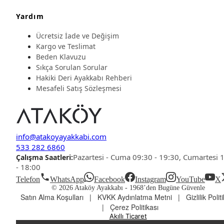
Yardım
Ücretsiz İade ve Değişim
Kargo ve Teslimat
Beden Klavuzu
Sıkça Sorulan Sorular
Hakiki Deri Ayakkabı Rehberi
Mesafeli Satış Sözleşmesi
info@atakoyayakkabi.com
533 282 6860
Pazartesi - Cuma 09:30 - 19:30, Cumartesi 
Çalışma Saatleri:
- 18:00
Telefon
WhatsApp
Facebook
Instagram
YouTube
X
© 2026 Ataköy Ayakkabı -
1968’den Bugüne Güvenle
Satın Alma Koşulları
|
KVKK Aydınlatma Metni
|
Gizlilik Polit
|
Çerez Politikası
Akıllı Ticaret