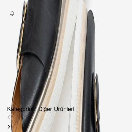
Fırsat Kombini Componenti Buraya Gelecek
ÜRÜN HAKKINDA
TAKSIT SEÇENEKLERI
YORUMLAR
AKSESUARLAR
Kategorinin Diğer Ürünleri