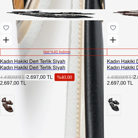
Net %40 İndirim
Kadın Hakiki Deri Terlik Siyah
Kadın Hakiki 
Kadın Hakiki Deri Terlik Siyah
Kadın Hakiki 
4.495,00 TL
4.495,00 TL
2.697,00 TL
%
40.00
4.495,00 TL
4.495,00 TL
2
2.697,00 TL
2.697,00 TL