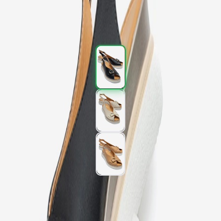
2.997,00 TL
4.995,00 TL
%
40
2.997,00 TL
4.995,00 TL
%
40
Renk (3)
Beden
:
36
37
38
39
40
SEPETE EKLE