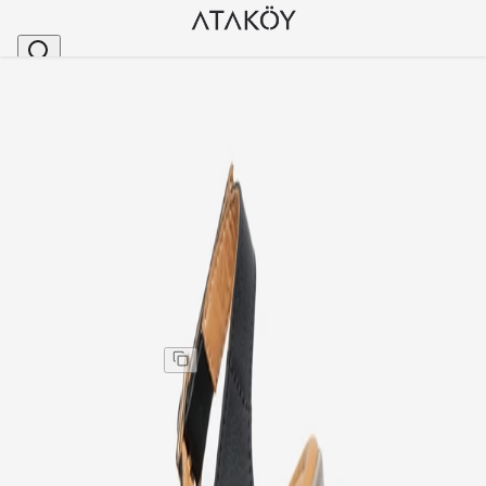
Ana Sayfa
>
Kadın
>
Sandalet
>
Kadın Hakiki Deri Dolgu Topuklu Sandalet Siyah
Stok Kodu
:
ALP1066-1
Kadın Hakiki Deri Dolgu Topuklu Sandalet Siyah
Kadın Hakiki Deri Dolgu Topuklu Sandalet Siyah
Kargo
:
Aynı gün kargo