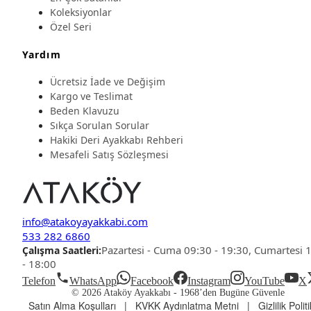
Koleksiyonlar
Özel Seri
Yardım
Ücretsiz İade ve Değişim
Kargo ve Teslimat
Beden Klavuzu
Sıkça Sorulan Sorular
Hakiki Deri Ayakkabı Rehberi
Mesafeli Satış Sözleşmesi
info@atakoyayakkabi.com
533 282 6860
Pazartesi - Cuma 09:30 - 19:30, Cumartesi 
Çalışma Saatleri:
- 18:00
Telefon
WhatsApp
Facebook
Instagram
YouTube
X
© 2026 Ataköy Ayakkabı -
1968’den Bugüne Güvenle
Satın Alma Koşulları
|
KVKK Aydınlatma Metni
|
Gizlilik Polit