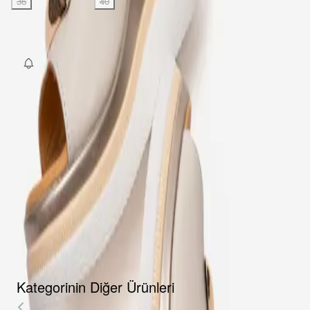
36
37
38
39
40
SEPETE EKLE
Fırsat Kombini Componenti Buraya Gelecek
ÜRÜN HAKKINDA
TAKSIT SEÇENEKLERI
YORUMLAR
AKSESUARLAR
Kategorinin Diğer Ürünleri