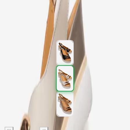
Kargo
:
Aynı gün kargo
2.997,00 TL
4.995,00 TL
%
40
2.997,00 TL
4.995,00 TL
%
40
Renk (3)
Beden
: