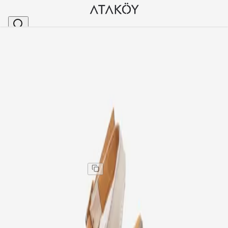
Ana Sayfa
>
Kadın
>
Sandalet
>
Kadın Hakiki Deri Dolgu Topuklu Aksesuarlı Sandal
Stok Kodu
:
ALP202613-41
Kadın Hakiki Deri Dolgu Topuklu Aksesuarlı Sandalet
Bej
Kadın Hakiki Deri Dolgu Topuklu Aksesuarlı Sandalet
Bej