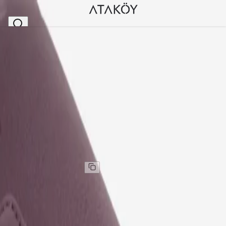
Ana Sayfa
>
Kadın
>
Kadın Cüzdan
>
Kadın Hakiki Deri Cüzdan Mürdüm
Stok Kodu
:
ENS9702-378
Kadın Hakiki Deri Cüzdan Mürdüm
Kadın Hakiki Deri Cüzdan Mürdüm
Kargo
:
Aynı gün kargo