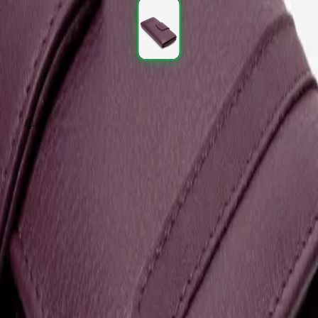
SEPETE EKLE
Fırsat Kombini Componenti Buraya Gelecek
ÜRÜN HAKKINDA
TAKSIT SEÇENEKLERI
YORUMLAR
AKSESUARLAR