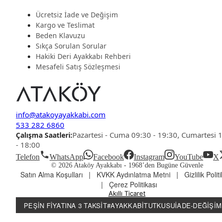
Ücretsiz İade ve Değişim
Kargo ve Teslimat
Beden Klavuzu
Sıkça Sorulan Sorular
Hakiki Deri Ayakkabı Rehberi
Mesafeli Satış Sözleşmesi
info@atakoyayakkabi.com
533 282 6860
Pazartesi - Cuma 09:30 - 19:30, Cumartesi 
Çalışma Saatleri:
- 18:00
Telefon
WhatsApp
Facebook
Instagram
YouTube
X
© 2026 Ataköy Ayakkabı -
1968’den Bugüne Güvenle
Satın Alma Koşulları
|
KVKK Aydınlatma Metni
|
Gizlilik Polit
|
Çerez Politikası
Akıllı Ticaret
PEŞIN FIYATINA 3 TAKSIT
#AYAKKABITUTKUSU
İADE-DEĞIŞIM