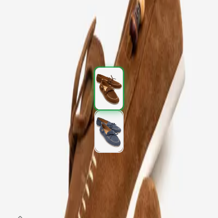
Kargo
:
Aynı gün kargo
2.697,00 TL
4.495,00 TL
%
40
2.697,00 TL
4.495,00 TL
%
40
Renk (2)
Beden
:
36
37
38
39
40
SEPETE EKLE