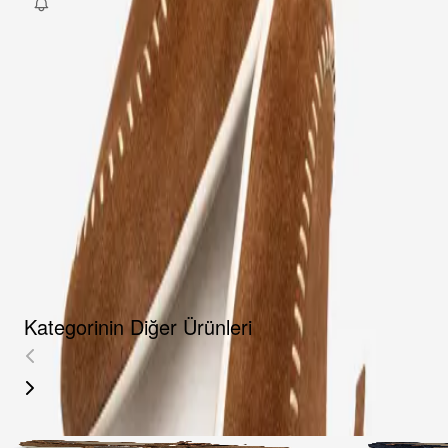
Fırsat Kombini Componenti Buraya Gelecek
ÜRÜN HAKKINDA
TAKSIT SEÇENEKLERI
YORUMLAR
AKSESUARLAR
Kategorinin Diğer Ürünleri