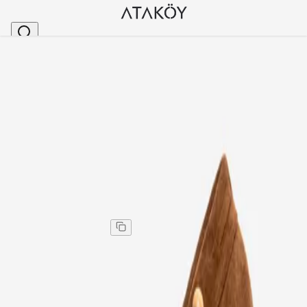
Ana Sayfa
>
Kadın
>
Loafer
>
Kadın Hakiki Deri Boncuk Detaylı El Saraçlı Loafer
Stok Kodu
:
PNC1580-62
Kadın Hakiki Deri Boncuk Detaylı El Saraçlı Loafer
Kahve Süet
Kadın Hakiki Deri Boncuk Detaylı El Saraçlı Loafer
Kahve Süet