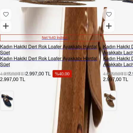
Net %40 İndirim
Kadın Hakiki Deri Rok Loafer Ayakkabı Hardal
Kadın Hakiki D
Süet
Ayakkabı Laci
Kadın Hakiki Deri Rok Loafer Ayakkabı Hardal
Kadın Hakiki D
Süet
Ayakkabı Laci
4.995,00 TL
4.995,00 TL
2.997,00 TL
%
40.00
4.995,00 TL
4.995,00 TL
2
2.997,00 TL
2.997,00 TL