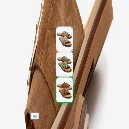
2.397,00 TL
3.995,00 TL
%
40
2.397,00 TL
3.995,00 TL
%
40
Renk (3)
Beden
:
36
37
38
39
40
SEPETE EKLE