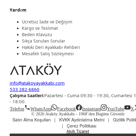
Yardım
Ücretsiz İade ve Değişim
Kargo ve Teslimat
Beden Klavuzu
Sıkça Sorulan Sorular
Hakiki Deri Ayakkabı Rehberi
Mesafeli Satış Sözleşmesi
info@atakoyayakkabi.com
533 282 6860
Pazartesi - Cuma 09:30 - 19:30, Cumartesi 
Çalışma Saatleri:
- 18:00
Telefon
WhatsApp
Facebook
Instagram
YouTube
X
© 2026 Ataköy Ayakkabı -
1968’den Bugüne Güvenle
Satın Alma Koşulları
|
KVKK Aydınlatma Metni
|
Gizlilik Polit
|
Çerez Politikası
Akıllı Ticaret