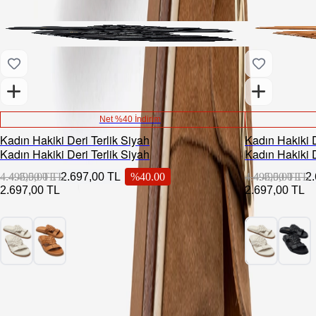
Net %40 İndirim
Kadın Hakiki Deri Terlik Siyah
Kadın Hakiki D
Kadın Hakiki Deri Terlik Siyah
Kadın Hakiki D
4.495,00 TL
4.495,00 TL
2.697,00 TL
%
40.00
4.495,00 TL
4.495,00 TL
2
2.697,00 TL
2.697,00 TL