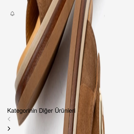
Fırsat Kombini Componenti Buraya Gelecek
ÜRÜN HAKKINDA
TAKSIT SEÇENEKLERI
YORUMLAR
AKSESUARLAR
Kategorinin Diğer Ürünleri