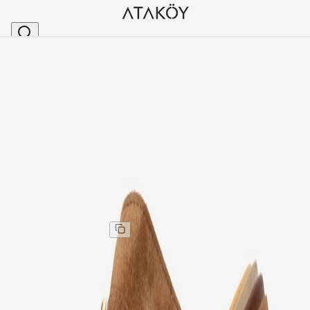
Ana Sayfa
>
Kadın
>
Terlik
>
Kadın Hakiki Deri Aksuarlı Terlik Tutun Süet
Stok Kodu
:
ALP42-1952
Kadın Hakiki Deri Aksuarlı Terlik Tutun Süet
Kadın Hakiki Deri Aksuarlı Terlik Tutun Süet
Kargo
:
Aynı gün kargo